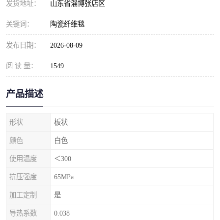
发货地址：
山东省淄博张店区
关键词：
陶瓷纤维毯
发布日期：
2026-08-09
阅 读 量：
1549
产品描述
形状
板状
颜色
白色
使用温度
＜300
抗压强度
65MPa
加工定制
是
导热系数
0.038