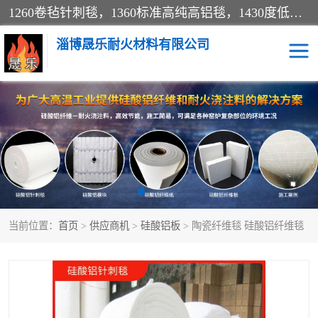
1260卷毡针刺毯，1360标准高纯高铝毯，1430度低锆锆铝含锆毯，普通挡渣棉卷毡，防火纸、挡火板、隔热垫片模块、棉块、折叠块、散棉高温固化剂价格规格密度多少钱图片视频立方平米参数指标
淄博晟乐耐火材料有限公司
硅酸铝挡渣棉
硅酸铝纤维纸
硅酸铝挡火板
高铝毯
含锆毯
硅酸铝折叠块
当前位置：
首页
>
供应商机
>
硅酸铝板
> 陶瓷纤维毯 硅酸铝纤维毯
硅酸铝散棉
硅酸铝纤维毯
硅酸铝垫片
陶瓷纤维纸
硅酸铝纤维毡
硅酸铝模块