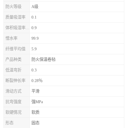
防火等级
A级
质量吸湿率
0.1
体积吸湿率（全浸）
0.9
憎水率
99.9
纤维平均值
5.9
产品种类
防火保温卷毡
低温弯折
0.3
断裂伸长率
0.28％
滑动方式
平滑
抗弯强度
强MPa
软硬情况
软质
形态
固态