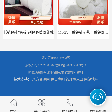
低锆毯硅酸铝针刺毯 陶瓷纤维棉
1100度硅酸铝针刺毯 硅酸铝纤维毡
您是第
4045812
位访客
版权所有 ©2026-08-09
鲁ICP备2023050489号-1
淄博晟乐耐火材料有限公司
保留所有权利.
技术支持：
八方资源网
免责声明
管理员入口
网站地图
1000度硅酸铝纤维棉 硅酸铝保温棉
硅酸铝针刺毯 陶瓷纤维毯
首页
产品分类
热线电话
在线咨询