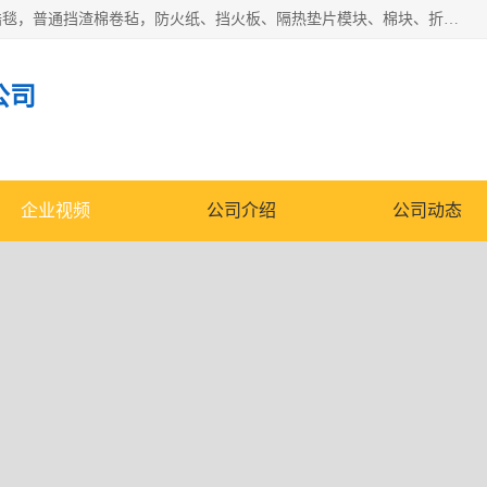
1260卷毡针刺毯，1360标准高纯高铝毯，1430度低锆锆铝含锆毯，普通挡渣棉卷毡，防火纸、挡火板、隔热垫片模块、棉块、折叠块、散棉高温固化剂价格规格密度多少钱图片视频立方平米参数指标
公司
企业视频
公司介绍
公司动态