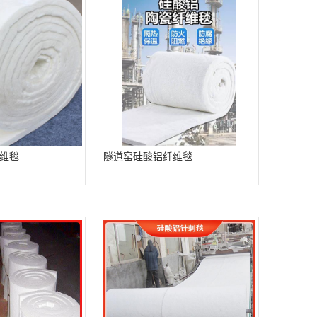
维毯
隧道窑硅酸铝纤维毯