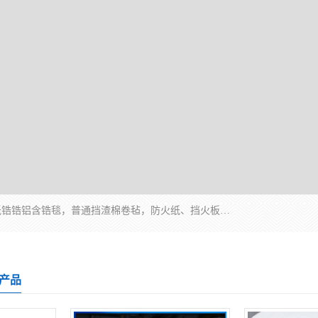
1260卷毡针刺毯，1360标准高纯高铝毯，1430度低锆锆铝含锆毯，普通挡渣棉卷毡，防火纸、挡火板、隔热垫片模块、棉块、折叠块、散棉高温固化剂价格规格密度多少钱图片视频立方平米参数指标
产品