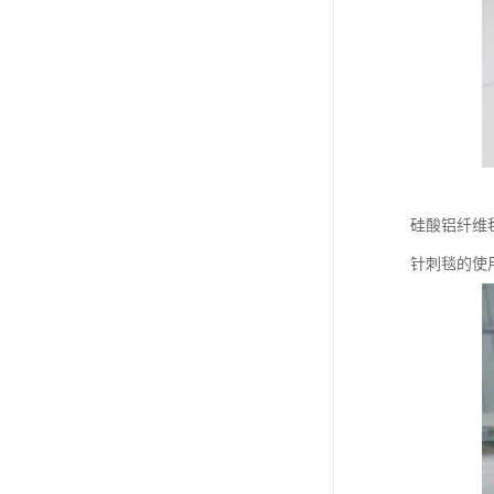
硅酸铝纤维
针刺毯的使