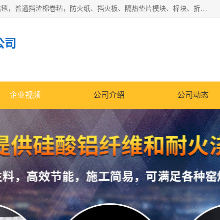
1260卷毡针刺毯，1360标准高纯高铝毯，1430度低锆锆铝含锆毯，普通挡渣棉卷毡，防火纸、挡火板、隔热垫片模块、棉块、折叠块、散棉高温固化剂价格规格密度多少钱图片视频立方平米参数指标
公司
企业视频
公司介绍
公司动态