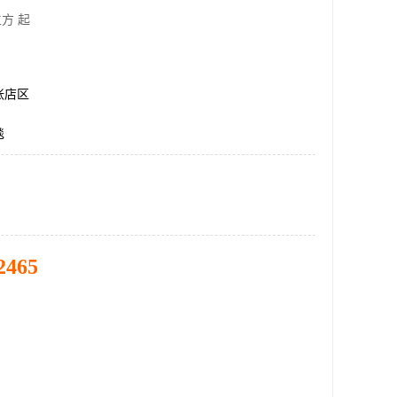
方 起
张店区
毯
2465