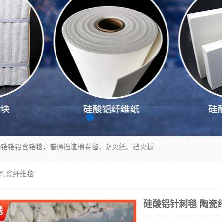
1260卷毡针刺毯，1360标准高纯高铝毯，1430度低锆锆铝含锆毯，普通挡渣棉卷毡，防火纸、挡火板、隔热垫片模块、棉块、折叠块、散棉高温固化剂价格规格密度多少钱图片视频立方平米参数指标
 陶瓷纤维毯
硅酸铝针刺毯 陶瓷