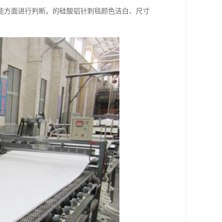
能方面进行判断。的硅酸铝针刺毯颜色洁白、尺寸
。