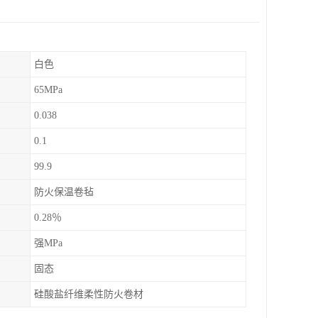
白色
65MPa
0.038
0.1
99.9
防火保温卷毡
0.28％
强MPa
固态
硅酸盐纤维柔性防火卷材