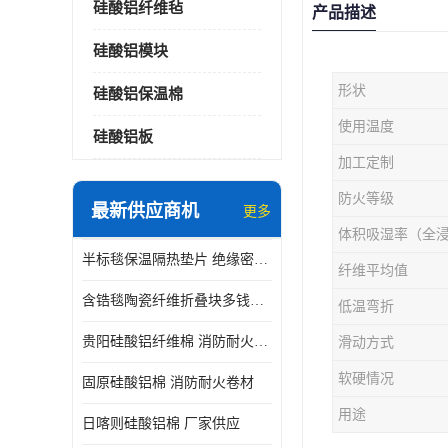
硅酸铝纤维毡
产品描述
硅酸铝模块
形状
硅酸铝保温棉
使用温度
硅酸铝板
加工定制
防火等级
最新供应商机
更多
体积吸湿率（全
半标毯保温隔热垫片 绝缘密封垫片
纤维平均值
含锆毯陶瓷纤维折叠块多钱一立方 硅酸铝模块
低温弯折
贵阳硅酸铝纤维棉 消防耐火卷材
滑动方式
软硬情况
固原硅酸铝棉 消防耐火卷材
用途
日喀则硅酸铝棉 厂家供应