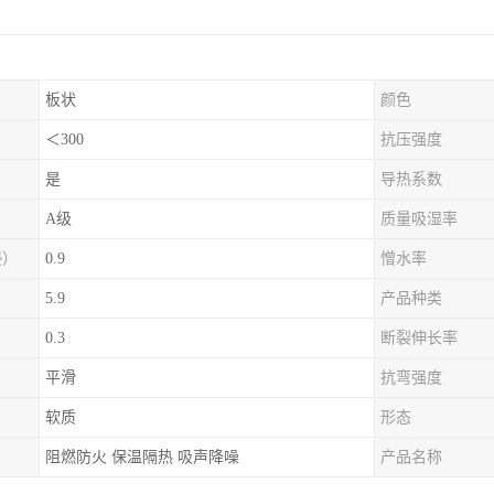
板状
颜色
＜300
抗压强度
是
导热系数
A级
质量吸湿率
浸）
0.9
憎水率
5.9
产品种类
0.3
断裂伸长率
平滑
抗弯强度
软质
形态
阻燃防火 保温隔热 吸声降噪
产品名称