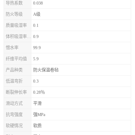
导热系数
0.038
防火等级
A级
质量吸湿率
0.1
体积吸湿率（全浸）
0.9
憎水率
99.9
纤维平均值
5.9
产品种类
防火保温卷毡
低温弯折
0.3
断裂伸长率
0.28％
滑动方式
平滑
抗弯强度
强MPa
软硬情况
软质