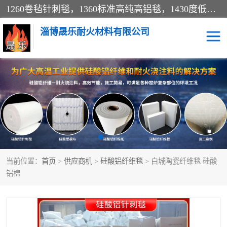
1260卷毡针刺毯，1360标准高纯高铝毯，1430度低锆锆铝含锆毯，普通挡渣棉卷毡，防火纸、挡火板、隔热垫片模块、棉块、折叠块、散棉高温固化剂价格规格密度多少钱图片视频立方平米参数指标
淄博晟乐耐火材料有限公司
硅酸铝挡渣棉
硅酸铝纤维纸
硅酸铝挡火板
高铝毯
含锆毯
硅酸铝折叠块
当前位置：
首页
>
供应商机
>
硅酸铝纤维毯
> 白城陶瓷纤维毯 硅酸
硅酸铝散棉
硅酸铝纤维毯
铝棉
硅酸铝垫片
陶瓷纤维纸
硅酸铝纤维毡
硅酸铝模块