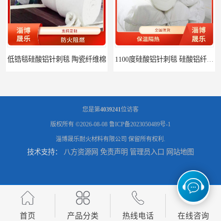
1100度硅酸铝针刺毯 硅酸铝纤维毡
1000度硅酸铝纤维棉 硅酸铝保温棉
您是第
4039241
位访客
版权所有 ©2026-08-08
鲁ICP备2023050489号-1
淄博晟乐耐火材料有限公司
保留所有权利.
技术支持：
八方资源网
免责声明
管理员入口
网站地图
硅酸铝针刺毯 陶瓷纤维毯
陶瓷纤维毯 硅酸铝纤维毯
首页
产品分类
热线电话
在线咨询