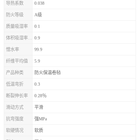
导热系数
0.038
防火等级
A级
质量吸湿率
0.1
体积吸湿率（全浸）
0.9
憎水率
99.9
纤维平均值
5.9
产品种类
防火保温卷毡
低温弯折
0.3
断裂伸长率
0.28％
滑动方式
平滑
抗弯强度
强MPa
软硬情况
软质