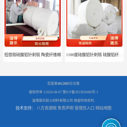
低锆毯硅酸铝针刺毯 陶瓷纤维棉
1100度硅酸铝针刺毯 硅酸铝纤维毡
您是第
4022883
位访客
版权所有 ©2026-08-07
鲁ICP备2023050489号-1
淄博晟乐耐火材料有限公司
保留所有权利.
技术支持：
八方资源网
免责声明
管理员入口
网站地图
1000度硅酸铝纤维棉 硅酸铝保温棉
硅酸铝针刺毯 陶瓷纤维毯