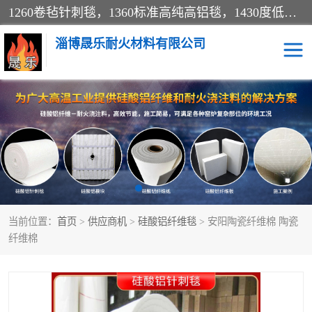
1260卷毡针刺毯，1360标准高纯高铝毯，1430度低锆锆铝含锆毯，普通挡渣棉卷毡，防火纸、挡火板、隔热垫片模块、棉块、折叠块、散棉高温固化剂价格规格密度多少钱图片视频立方平米参数指标
淄博晟乐耐火材料有限公司
硅酸铝挡渣棉
硅酸铝纤维纸
硅酸铝挡火板
高铝毯
含锆毯
硅酸铝折叠块
当前位置：
首页
>
供应商机
>
硅酸铝纤维毯
> 安阳陶瓷纤维棉 陶瓷
硅酸铝散棉
硅酸铝纤维毯
纤维棉
硅酸铝垫片
陶瓷纤维纸
硅酸铝纤维毡
硅酸铝模块