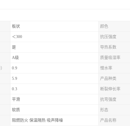
板状
颜色
＜300
抗压强度
是
导热系数
A级
质量吸湿率
浸）
0.9
憎水率
5.9
产品种类
0.3
断裂伸长率
平滑
抗弯强度
软质
形态
阻燃防火 保温隔热 吸声降噪
产品名称