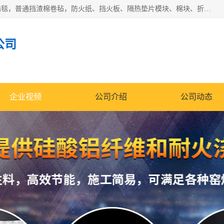
1260卷毡针刺毯，1360标准高纯高铝毯，1430度低锆锆铝含锆毯，普通挡渣棉卷毡，防火纸、挡火板、隔热垫片模块、棉块、折叠块、散棉高温固化剂价格规格密度多少钱图片视频立方平米参数指标
公司
企业视频
公司介绍
公司动态