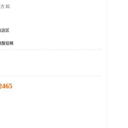
方 起
张店区
度硅酸铝棉
2465