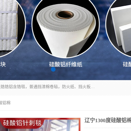
1260卷毡针刺毯，1360标准高纯高铝毯，1430度低锆锆铝含锆毯，普通挡渣棉卷毡，防火纸、挡火板、隔热垫片模块、棉块、折叠块、散棉高温固化剂价格规格密度多少钱图片视频立方平米参数指标
硅酸铝棉
辽宁1300度硅酸铝