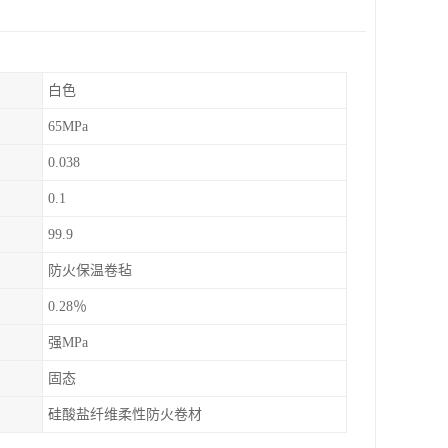
白色
65MPa
0.038
0.1
99.9
防火保温卷毡
0.28％
强MPa
固态
硅酸盐纤维柔性防火卷材