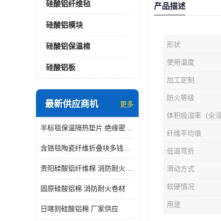
硅酸铝纤维毡
产品描述
硅酸铝模块
形状
硅酸铝保温棉
使用温度
硅酸铝板
加工定制
防火等级
最新供应商机
更多
体积吸湿率（全
半标毯保温隔热垫片 绝缘密封垫片
纤维平均值
含锆毯陶瓷纤维折叠块多钱一立方 硅酸铝模块
低温弯折
贵阳硅酸铝纤维棉 消防耐火卷材
滑动方式
软硬情况
固原硅酸铝棉 消防耐火卷材
用途
日喀则硅酸铝棉 厂家供应