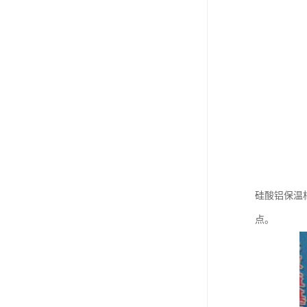
硅酸铝保温
点。