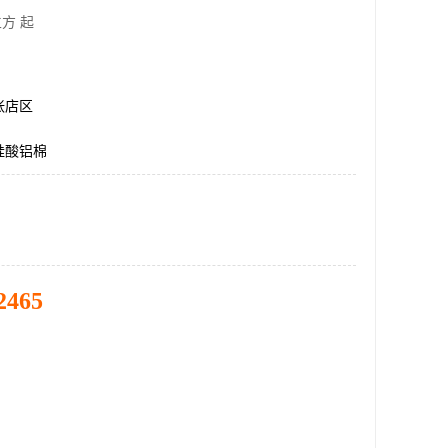
方 起
张店区
度硅酸铝棉
2465