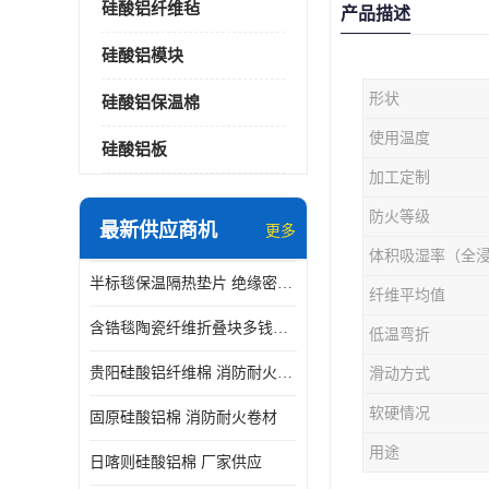
硅酸铝纤维毡
产品描述
硅酸铝模块
形状
硅酸铝保温棉
使用温度
硅酸铝板
加工定制
防火等级
最新供应商机
更多
体积吸湿率（全
半标毯保温隔热垫片 绝缘密封垫片
纤维平均值
含锆毯陶瓷纤维折叠块多钱一立方 硅酸铝模块
低温弯折
贵阳硅酸铝纤维棉 消防耐火卷材
滑动方式
软硬情况
固原硅酸铝棉 消防耐火卷材
用途
日喀则硅酸铝棉 厂家供应