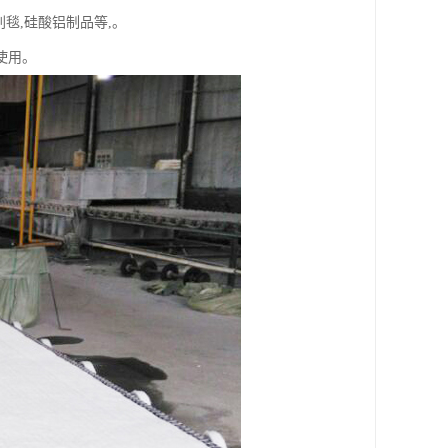
毯,硅酸铝制品等,。
使用。