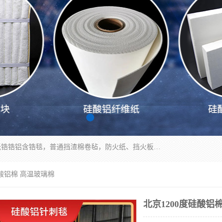
1260卷毡针刺毯，1360标准高纯高铝毯，1430度低锆锆铝含锆毯，普通挡渣棉卷毡，防火纸、挡火板、隔热垫片模块、棉块、折叠块、散棉高温固化剂价格规格密度多少钱图片视频立方平米参数指标
硅酸铝棉 高温玻璃棉
北京1200度硅酸铝