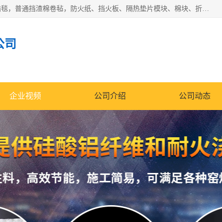
1260卷毡针刺毯，1360标准高纯高铝毯，1430度低锆锆铝含锆毯，普通挡渣棉卷毡，防火纸、挡火板、隔热垫片模块、棉块、折叠块、散棉高温固化剂价格规格密度多少钱图片视频立方平米参数指标
公司
企业视频
公司介绍
公司动态