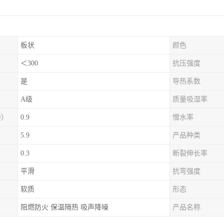
板状
颜色
＜300
抗压强度
是
导热系数
A级
质量吸湿率
浸）
0.9
憎水率
5.9
产品种类
0.3
断裂伸长率
平滑
抗弯强度
软质
形态
阻燃防火 保温隔热 吸声降噪
产品名称