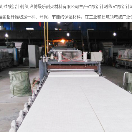
毯,硅酸铝针刺毯,淄博晟乐耐火材料有限公司生产硅酸铝针刺毯.硅酸铝针刺
硅酸铝纤维毡是一种、环保、节能的保温材料，在工业和建筑领域被广泛