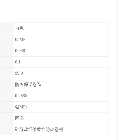
白色
65MPa
0.038
0.1
99.9
防火保温卷毡
0.28％
强MPa
固态
硅酸盐纤维柔性防火卷材