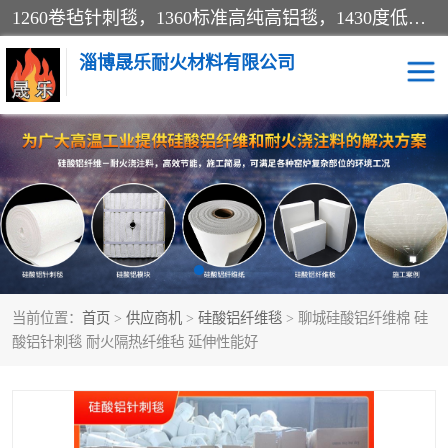
1260卷毡针刺毯，1360标准高纯高铝毯，1430度低锆锆铝含锆毯，普通挡渣棉卷毡，防火纸、挡火板、隔热垫片模块、棉块、折叠块、散棉高温固化剂价格规格密度多少钱图片视频立方平米参数指标
淄博晟乐耐火材料有限公司
硅酸铝挡渣棉
硅酸铝纤维纸
硅酸铝挡火板
高铝毯
含锆毯
硅酸铝折叠块
当前位置：
首页
>
供应商机
>
硅酸铝纤维毯
> 聊城硅酸铝纤维棉 硅
硅酸铝散棉
硅酸铝纤维毯
酸铝针刺毯 耐火隔热纤维毡 延伸性能好
硅酸铝垫片
陶瓷纤维纸
硅酸铝纤维毡
硅酸铝模块