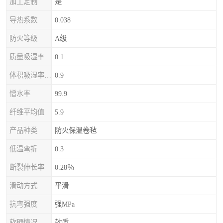
加工定制
是
导热系数
0.038
防火等级
A级
质量吸湿率
0.1
体积吸湿率（全浸）
0.9
憎水率
99.9
纤维平均值
5.9
产品种类
防火保温卷毡
低温弯折
0.3
断裂伸长率
0.28％
滑动方式
平滑
抗弯强度
强MPa
软硬情况
软质