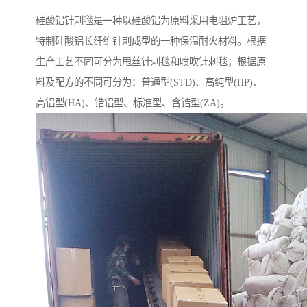
硅酸铝针刺毯是一种以硅酸铝为原料采用电阻炉工艺，
特制硅酸铝长纤维针刺成型的一种保温耐火材料。根据
生产工艺不同可分为甩丝针刺毯和喷吹针刺毯；根据原
料及配方的不同可分为：普通型(STD)、高纯型(HP)、
高铝型(HA)、锆铝型、标准型、含锆型(ZA)。