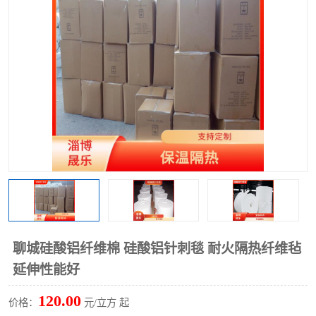
硅酸铝保温棉
硅酸铝板
聊城硅酸铝纤维棉 硅酸铝针刺毯 耐火隔热纤维毡
延伸性能好
120.00
价格：
元/立方 起