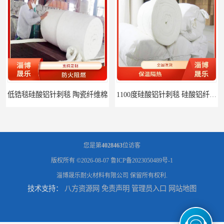
低锆毯硅酸铝针刺毯 陶瓷纤维棉
1100度硅酸铝针刺毯 硅酸铝纤维毡
您是第
4028463
位访客
版权所有 ©2026-08-07
鲁ICP备2023050489号-1
淄博晟乐耐火材料有限公司
保留所有权利.
技术支持：
八方资源网
免责声明
管理员入口
网站地图
1000度硅酸铝纤维棉 硅酸铝保温棉
硅酸铝针刺毯 陶瓷纤维毯