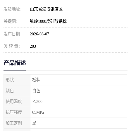
发货地址：
山东省淄博张店区
关键词：
铁岭1000度硅酸铝棉
发布日期：
2026-08-07
阅 读 量：
283
产品描述
形状
板状
颜色
白色
使用温度
＜300
抗压强度
65MPa
加工定制
是