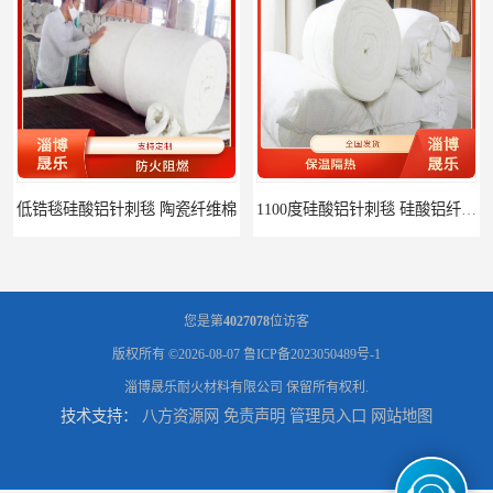
低锆毯硅酸铝针刺毯 陶瓷纤维棉
1100度硅酸铝针刺毯 硅酸铝纤维毡
您是第
4027078
位访客
版权所有 ©2026-08-07
鲁ICP备2023050489号-1
淄博晟乐耐火材料有限公司
保留所有权利.
技术支持：
八方资源网
免责声明
管理员入口
网站地图
1000度硅酸铝纤维棉 硅酸铝保温棉
硅酸铝针刺毯 陶瓷纤维毯