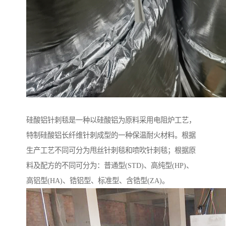
硅酸铝针刺毯是一种以硅酸铝为原料采用电阻炉工艺，
特制硅酸铝长纤维针刺成型的一种保温耐火材料。根据
生产工艺不同可分为甩丝针刺毯和喷吹针刺毯；根据原
料及配方的不同可分为：普通型(STD)、高纯型(HP)、
高铝型(HA)、锆铝型、标准型、含锆型(ZA)。