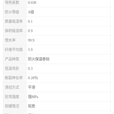
导热系数
0.038
防火等级
A级
质量吸湿率
0.1
体积吸湿率（全浸）
0.9
憎水率
99.9
纤维平均值
5.9
产品种类
防火保温卷毡
低温弯折
0.3
断裂伸长率
0.28％
滑动方式
平滑
抗弯强度
强MPa
软硬情况
软质