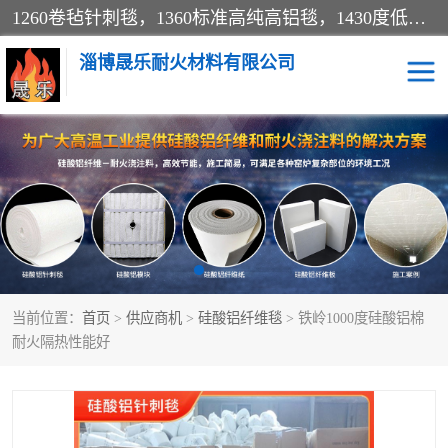
1260卷毡针刺毯，1360标准高纯高铝毯，1430度低锆锆铝含锆毯，普通挡渣棉卷毡，防火纸、挡火板、隔热垫片模块、棉块、折叠块、散棉高温固化剂价格规格密度多少钱图片视频立方平米参数指标
淄博晟乐耐火材料有限公司
硅酸铝挡渣棉
硅酸铝纤维纸
硅酸铝挡火板
高铝毯
含锆毯
硅酸铝折叠块
当前位置：
首页
>
供应商机
>
硅酸铝纤维毯
> 铁岭1000度硅酸铝棉
硅酸铝散棉
硅酸铝纤维毯
耐火隔热性能好
硅酸铝垫片
陶瓷纤维纸
硅酸铝纤维毡
硅酸铝模块