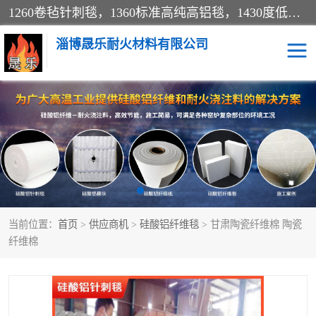
1260卷毡针刺毯，1360标准高纯高铝毯，1430度低锆锆铝含锆毯，普通挡渣棉卷毡，防火纸、挡火板、隔热垫片模块、棉块、折叠块、散棉高温固化剂价格规格密度多少钱图片视频立方平米参数指标
淄博晟乐耐火材料有限公司
硅酸铝挡渣棉
硅酸铝纤维纸
硅酸铝挡火板
高铝毯
含锆毯
硅酸铝折叠块
当前位置：
首页
>
供应商机
>
硅酸铝纤维毯
> 甘肃陶瓷纤维棉 陶瓷
硅酸铝散棉
硅酸铝纤维毯
纤维棉
硅酸铝垫片
陶瓷纤维纸
硅酸铝纤维毡
硅酸铝模块