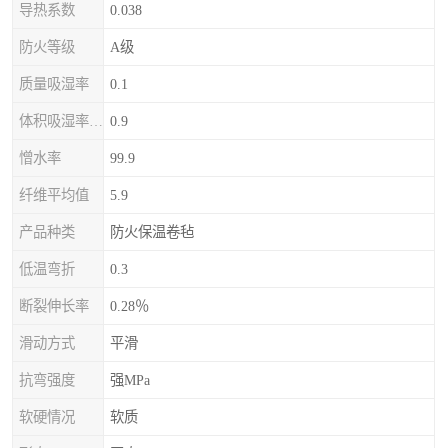
导热系数
0.038
防火等级
A级
质量吸湿率
0.1
体积吸湿率（全浸）
0.9
憎水率
99.9
纤维平均值
5.9
产品种类
防火保温卷毡
低温弯折
0.3
断裂伸长率
0.28％
滑动方式
平滑
抗弯强度
强MPa
软硬情况
软质