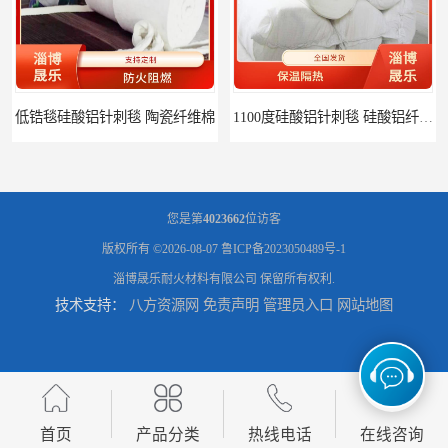
低锆毯硅酸铝针刺毯 陶瓷纤维棉
1100度硅酸铝针刺毯 硅酸铝纤维毡
您是第
4023662
位访客
版权所有 ©2026-08-07
鲁ICP备2023050489号-1
淄博晟乐耐火材料有限公司
保留所有权利.
技术支持：
八方资源网
免责声明
管理员入口
网站地图
1000度硅酸铝纤维棉 硅酸铝保温棉
硅酸铝针刺毯 陶瓷纤维毯
首页
产品分类
热线电话
在线咨询