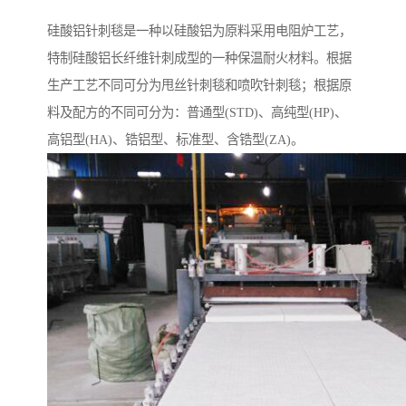
硅酸铝针刺毯是一种以硅酸铝为原料采用电阻炉工艺，
特制硅酸铝长纤维针刺成型的一种保温耐火材料。根据
生产工艺不同可分为甩丝针刺毯和喷吹针刺毯；根据原
料及配方的不同可分为：普通型(STD)、高纯型(HP)、
高铝型(HA)、锆铝型、标准型、含锆型(ZA)。