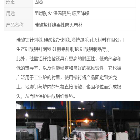
形态
固态
用途
阻燃防火 保温隔热 吸声降噪
产品名称
硅酸盐纤维柔性防火卷材
硅酸铝针刺毯,硅酸铝针刺毯,淄博晟乐耐火材料有限公司
生产硅酸铝针刺毯.硅酸铝针刺毯,硅酸铝制品等,。
此外，硅酸铝纤维毡还具有更高的耐压性，低的热容和
低的热导率，以及性能稳定和良好的抗风蚀性。它也被
广泛用于工业炉的衬里，使用锚钉将产品固定到炉壳
上，地脚钉与炉内的气氛直接接触，也因移位而造成损
失，从而地保护硅酸铝纤维毡。