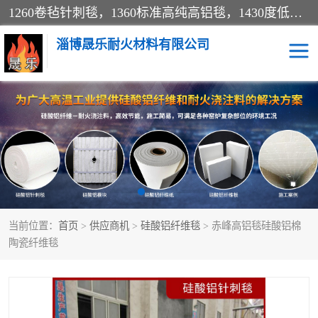
1260卷毡针刺毯，1360标准高纯高铝毯，1430度低锆锆铝含锆毯，普通挡渣棉卷毡，防火纸、挡火板、隔热垫片模块、棉块、折叠块、散棉高温固化剂价格规格密度多少钱图片视频立方平米参数指标
淄博晟乐耐火材料有限公司
硅酸铝挡渣棉
硅酸铝纤维纸
硅酸铝挡火板
高铝毯
含锆毯
硅酸铝折叠块
当前位置：
首页
>
供应商机
>
硅酸铝纤维毯
> 赤峰高铝毯硅酸铝棉
硅酸铝散棉
硅酸铝纤维毯
陶瓷纤维毯
硅酸铝垫片
陶瓷纤维纸
硅酸铝纤维毡
硅酸铝模块