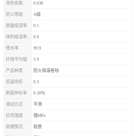
导热系数
0.038
防火等级
A级
质量吸湿率
0.1
体积吸湿率（全浸）
0.9
憎水率
99.9
纤维平均值
5.9
产品种类
防火保温卷毡
低温弯折
0.3
断裂伸长率
0.28％
滑动方式
平滑
抗弯强度
强MPa
软硬情况
软质