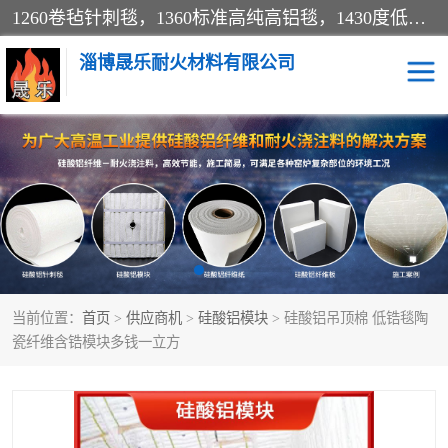
1260卷毡针刺毯，1360标准高纯高铝毯，1430度低锆锆铝含锆毯，普通挡渣棉卷毡，防火纸、挡火板、隔热垫片模块、棉块、折叠块、散棉高温固化剂价格规格密度多少钱图片视频立方平米参数指标
淄博晟乐耐火材料有限公司
硅酸铝挡渣棉
硅酸铝纤维纸
硅酸铝挡火板
高铝毯
含锆毯
硅酸铝折叠块
当前位置：
首页
>
供应商机
>
硅酸铝模块
> 硅酸铝吊顶棉 低锆毯陶
硅酸铝散棉
硅酸铝纤维毯
瓷纤维含锆模块多钱一立方
硅酸铝垫片
陶瓷纤维纸
硅酸铝纤维毡
硅酸铝模块