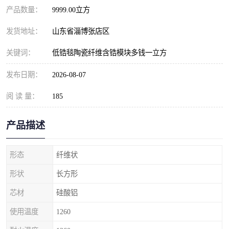
产品数量：
9999.00立方
发货地址：
山东省淄博张店区
关键词：
低锆毯陶瓷纤维含锆模块多钱一立方
发布日期：
2026-08-07
阅 读 量：
185
产品描述
形态
纤维状
形状
长方形
芯材
硅酸铝
使用温度
1260