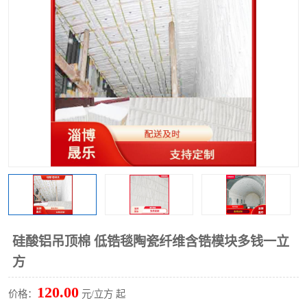
硅酸铝保温棉
硅酸铝板
硅酸铝吊顶棉 低锆毯陶瓷纤维含锆模块多钱一立
方
120.00
价格：
元/立方 起