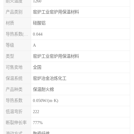
耐火温度
1260
产品类别
窑炉工业窑炉用保温材料
材质
硅酸铝
导热系数(常温)
0.044
等级
A
类型
窑炉工业窑炉用保温材料
可售卖地
全国
保温系统
窑炉冶金冶炼化工
产品种类
保温耐火棉
导热系数
0.050W/(m·K)
低温弯折
222
断裂伸长率
777%
滑动方式
陶瓷纤维