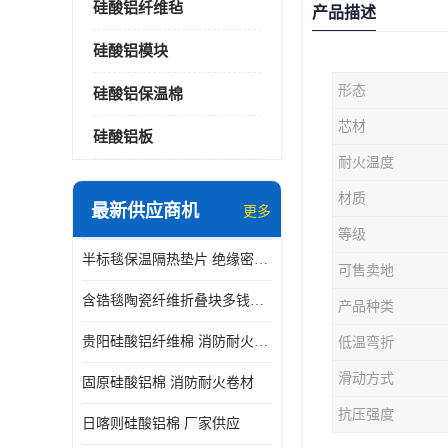
硅酸铝纤维毡
产品描述
硅酸铝模块
形态
硅酸铝保温棉
芯材
硅酸铝板
耐火温度
材质
最新供应商机
更多
等级
半标毯保温隔热垫片 绝缘密封垫片
可售卖地
含锆毯陶瓷纤维折叠块多钱一立方 硅酸铝模块
产品种类
贵阳硅酸铝纤维棉 消防耐火卷材
低温弯折
滑动方式
固原硅酸铝棉 消防耐火卷材
抗压强度
日喀则硅酸铝棉 厂家供应