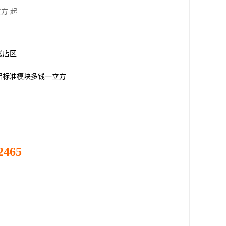
方 起
张店区
酸铝标准模块多钱一立方
2465