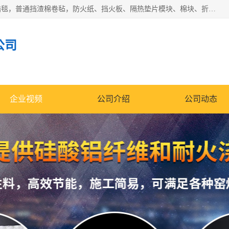
1260卷毡针刺毯，1360标准高纯高铝毯，1430度低锆锆铝含锆毯，普通挡渣棉卷毡，防火纸、挡火板、隔热垫片模块、棉块、折叠块、散棉高温固化剂价格规格密度多少钱图片视频立方平米参数指标
公司
企业视频
公司介绍
公司动态