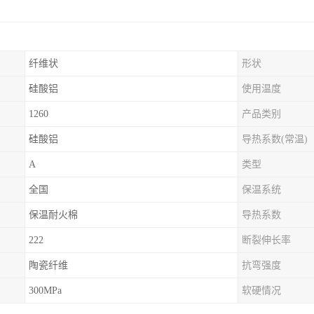
纤维状
形状
硅酸铝
使用温度
1260
产品类别
硅酸铝
导热系数(常温)
A
类型
全国
保温系统
保温耐火棉
导热系数
222
断裂伸长率
陶瓷纤维
抗弯强度
300MPa
软硬情况