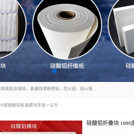
1260卷毡针刺毯，1360标准高纯高铝毯，1430度低锆锆铝含锆毯，普通挡渣棉卷毡，防火纸、挡火板、隔热垫片模块、棉块、折叠块、散棉高温固化剂价格规格密度多少钱图片视频立方平米参数指标
1000度硅酸铝标准模块多钱一立方
硅酸铝折叠块 10