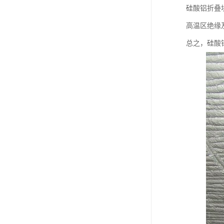
硅酸铝折叠
高温区绝缘
总之，硅酸