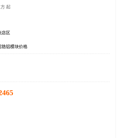
方 起
张店区
酸铝锆铝模块价格
2465