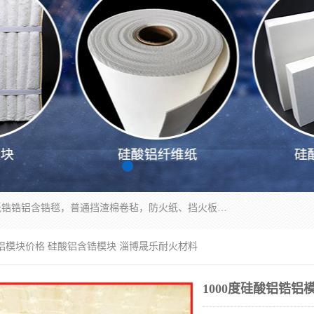
1260卷毡针刺毯，1360标准高纯高铝毯，1430度低锆锆铝含锆毯，普通挡渣棉卷毡，防火纸、挡火板、隔热垫片模块、棉块、折叠块、散棉高温固化剂价格规格密度多少钱图片视频立方平米参数指标
铝锆铝模块价格 硅酸铝含锆模块 淄博晟乐耐火材料
1000度硅酸铝锆