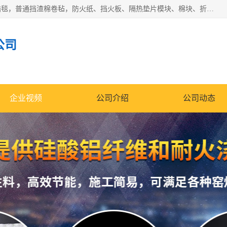
1260卷毡针刺毯，1360标准高纯高铝毯，1430度低锆锆铝含锆毯，普通挡渣棉卷毡，防火纸、挡火板、隔热垫片模块、棉块、折叠块、散棉高温固化剂价格规格密度多少钱图片视频立方平米参数指标
公司
企业视频
公司介绍
公司动态