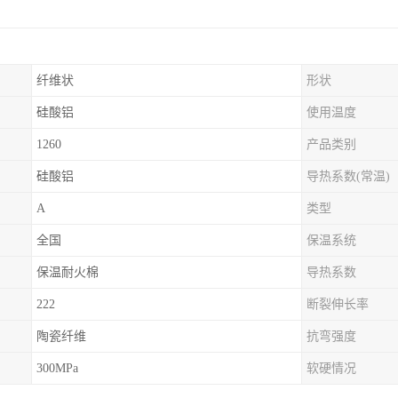
纤维状
形状
硅酸铝
使用温度
1260
产品类别
硅酸铝
导热系数(常温)
A
类型
全国
保温系统
保温耐火棉
导热系数
222
断裂伸长率
陶瓷纤维
抗弯强度
300MPa
软硬情况