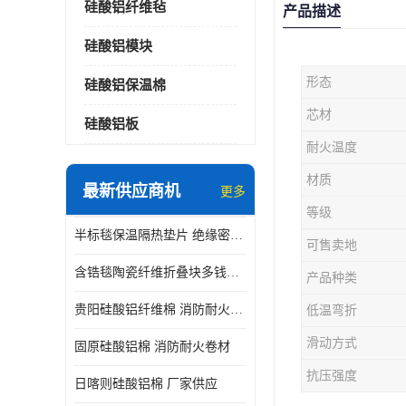
硅酸铝纤维毡
产品描述
硅酸铝模块
形态
硅酸铝保温棉
芯材
硅酸铝板
耐火温度
材质
最新供应商机
更多
等级
半标毯保温隔热垫片 绝缘密封垫片
可售卖地
含锆毯陶瓷纤维折叠块多钱一立方 硅酸铝模块
产品种类
贵阳硅酸铝纤维棉 消防耐火卷材
低温弯折
滑动方式
固原硅酸铝棉 消防耐火卷材
抗压强度
日喀则硅酸铝棉 厂家供应