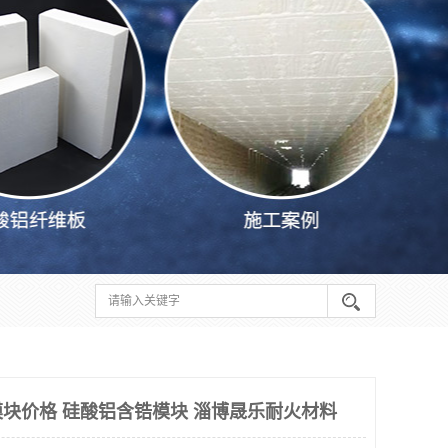
铝模块价格 硅酸铝含锆模块 淄博晟乐耐火材料