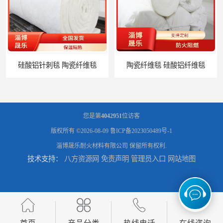
硅酸铝针刺毯 陶瓷纤维毯
陶瓷纤维毯 硅酸铝纤维毯
您是第
4042951
位访客
版权所有 ©2026-08-09
鲁ICP备2023050489号-1
淄博晟乐耐火材料有限公司
保留所有权利.
技术支持：
八方资源网
免责声明
管理员入口
网站地图
1260度硅酸铝纤维毡 硅酸铝纤维毡
含锆毯陶瓷纤维棉 陶瓷纤维毯