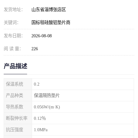
发货地址：
山东省淄博张店区
关键词：
国标毯硅酸铝垫片商
发布日期：
2026-08-08
阅 读 量：
226
产品描述
保温系统
0.2
产品种类
保温隔热垫片
导热系数
0.056W/(m·K)
断裂伸长率
0.12％
抗压强度
1.0MPa