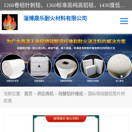
1260卷毡针刺毯，1360标准高纯高铝毯，1430度低锆锆铝含锆毯，普通挡渣棉卷毡，防火纸、挡火板、隔热垫片模块、棉块、折叠块、散棉高温固化剂价格规格密度多少钱图片视频立方平米参数指标
淄博晟乐耐火材料有限公司
硅酸铝挡渣棉
硅酸铝纤维纸
硅酸铝挡火板
高铝毯
含锆毯
硅酸铝折叠块
当前位置：
首页
>
供应商机
>
硅酸铝纤维纸
> 国标毯硅酸铝垫片供
硅酸铝散棉
硅酸铝纤维毯
应商
硅酸铝垫片
陶瓷纤维纸
硅酸铝纤维毡
硅酸铝模块