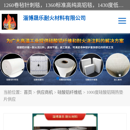
1260卷毡针刺毯，1360标准高纯高铝毯，1430度低锆锆铝含锆毯，普通挡渣棉卷毡，防火纸、挡火板、隔热垫片模块、棉块、折叠块、散棉高温固化剂价格规格密度多少钱图片视频立方平米参数指标
淄博晟乐耐火材料有限公司
硅酸铝挡渣棉
硅酸铝纤维纸
硅酸铝挡火板
高铝毯
含锆毯
硅酸铝折叠块
当前位置：
首页
>
供应商机
>
硅酸铝纤维纸
> 1000度硅酸铝隔热垫
硅酸铝散棉
硅酸铝纤维毯
片供应
硅酸铝垫片
陶瓷纤维纸
硅酸铝纤维毡
硅酸铝模块