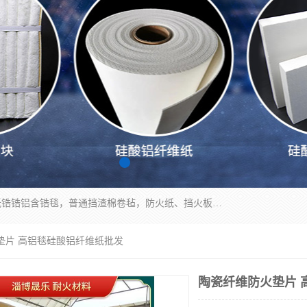
1260卷毡针刺毯，1360标准高纯高铝毯，1430度低锆锆铝含锆毯，普通挡渣棉卷毡，防火纸、挡火板、隔热垫片模块、棉块、折叠块、散棉高温固化剂价格规格密度多少钱图片视频立方平米参数指标
垫片 高铝毯硅酸铝纤维纸批发
陶瓷纤维防火垫片 