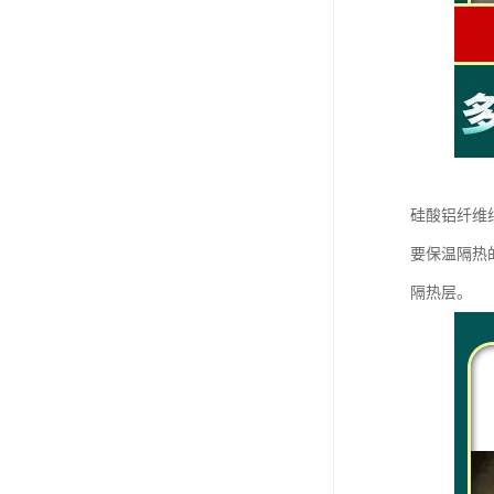
硅酸铝纤维
要保温隔热
隔热层。