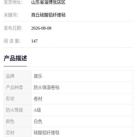
发货地址：
山东省淄博张店区
关键词：
商丘硅酸铝纤维毡
发布日期：
2026-08-08
阅 读 量：
147
产品描述
品牌
晟乐
产品种类
防火保温卷毡
形状
卷材
防火等级
A级
颜色
白色
芯材
硅酸铝纤维毯