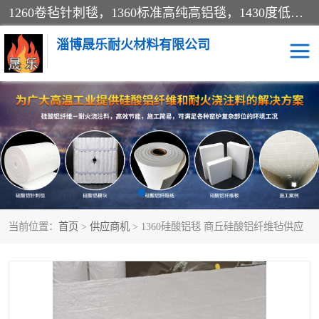
1260卷毡针刺毯，1360标准高纯高铝毯，1430度低锆锆铝含锆毯，普通挡渣棉卷毡，防火纸、挡火板、隔热垫片模块、棉块、折叠块、散棉高温固化剂价格规格密度多少钱图片视频立方平米参数指标
淄博晟乐耐火材料有限公司
硅酸铝挡渣棉
硅酸铝纤维纸
硅酸铝挡火板
高铝毯
含锆毯
硅酸铝折叠块
当前位置：
首页
>
供应商机
> 1360硅酸铝毯 商丘硅酸铝纤维毡供应
硅酸铝散棉
硅酸铝纤维毯
硅酸铝垫片
陶瓷纤维纸
硅酸铝纤维毡
硅酸铝模块