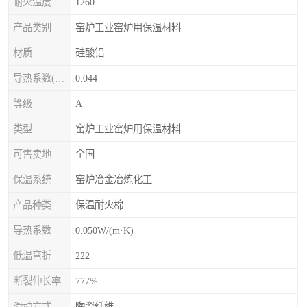
耐火温度
1260
产品类别
窑炉工业窑炉用保温材料
材质
硅酸铝
导热系数(常温)
0.044
等级
A
类型
窑炉工业窑炉用保温材料
可售卖地
全国
保温系统
窑炉冶金冶炼化工
产品种类
保温耐火棉
导热系数
0.050W/(m·K)
低温弯折
222
断裂伸长率
777%
滑动方式
陶瓷纤维