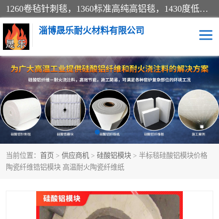
1260卷毡针刺毯，1360标准高纯高铝毯，1430度低锆锆铝含锆毯，普通挡渣棉卷毡，防火纸、挡火板、隔热垫片模块、棉块、折叠块、散棉高温固化剂价格规格密度多少钱图片视频立方平米参数指标
淄博晟乐耐火材料有限公司
硅酸铝挡渣棉
硅酸铝纤维纸
硅酸铝挡火板
高铝毯
含锆毯
硅酸铝折叠块
当前位置：
首页
>
供应商机
>
硅酸铝模块
> 半标毯硅酸铝模块价格
硅酸铝散棉
硅酸铝纤维毯
陶瓷纤维锆铝模块 高温耐火陶瓷纤维纸
硅酸铝垫片
陶瓷纤维纸
硅酸铝纤维毡
硅酸铝模块