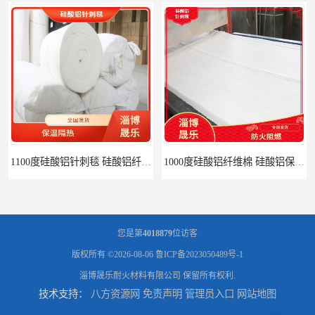
1100度硅酸铝针刺毯 硅酸铝纤维毡
1000度硅酸铝纤维棉 硅酸铝保温棉
您是第
4018879
位访客
版权所有 ©2026-08-06
鲁ICP备2023050489号-1
淄博晟乐耐火材料有限公司
保留所有权利.
技术支持：
八方资源网
免责声明
管理员入口
网站地图