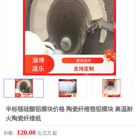
硅酸铝保温棉
硅酸铝板
半标毯硅酸铝模块价格 陶瓷纤维锆铝模块 高温耐
火陶瓷纤维纸
120.00
价格：
元/立方 起