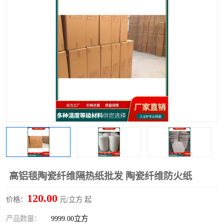
硅酸铝保温棉
硅酸铝板
高铝毯陶瓷纤维隔热纸批发 陶瓷纤维防火纸
120.00
价格：
元/立方 起
产品数量：
9999.00立方