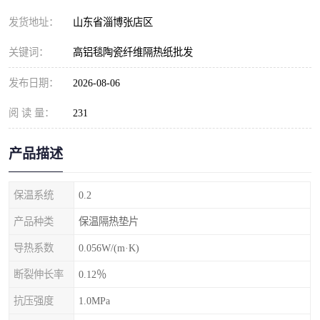
发货地址：
山东省淄博张店区
关键词：
高铝毯陶瓷纤维隔热纸批发
发布日期：
2026-08-06
阅 读 量：
231
产品描述
保温系统
0.2
产品种类
保温隔热垫片
导热系数
0.056W/(m·K)
断裂伸长率
0.12％
抗压强度
1.0MPa