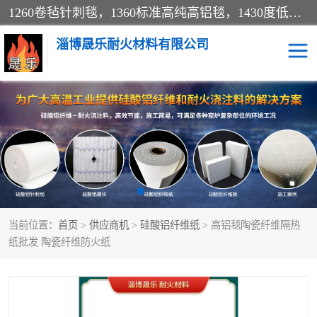
1260卷毡针刺毯，1360标准高纯高铝毯，1430度低锆锆铝含锆毯，普通挡渣棉卷毡，防火纸、挡火板、隔热垫片模块、棉块、折叠块、散棉高温固化剂价格规格密度多少钱图片视频立方平米参数指标
淄博晟乐耐火材料有限公司
硅酸铝挡渣棉
硅酸铝纤维纸
硅酸铝挡火板
高铝毯
含锆毯
硅酸铝折叠块
当前位置：
首页
>
供应商机
>
硅酸铝纤维纸
> 高铝毯陶瓷纤维隔热
硅酸铝散棉
硅酸铝纤维毯
纸批发 陶瓷纤维防火纸
硅酸铝垫片
陶瓷纤维纸
硅酸铝纤维毡
硅酸铝模块