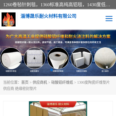
1260卷毡针刺毯，1360标准高纯高铝毯，1430度低锆锆铝含锆毯，普通挡渣棉卷毡，防火纸、挡火板、隔热垫片模块、棉块、折叠块、散棉高温固化剂价格规格密度多少钱图片视频立方平米参数指标
淄博晟乐耐火材料有限公司
硅酸铝挡渣棉
硅酸铝纤维纸
硅酸铝挡火板
高铝毯
含锆毯
硅酸铝折叠块
当前位置：
首页
>
供应商机
>
硅酸铝纤维纸
> 1300度陶瓷纤维垫片
硅酸铝散棉
硅酸铝纤维毯
供应商 绝缘密封垫片
硅酸铝垫片
陶瓷纤维纸
硅酸铝纤维毡
硅酸铝模块