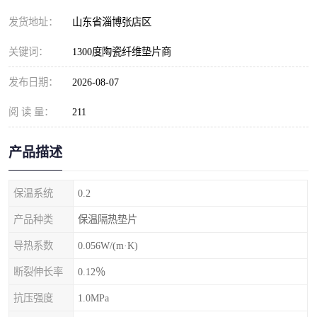
发货地址：
山东省淄博张店区
关键词：
1300度陶瓷纤维垫片商
发布日期：
2026-08-07
阅 读 量：
211
产品描述
保温系统
0.2
产品种类
保温隔热垫片
导热系数
0.056W/(m·K)
断裂伸长率
0.12％
抗压强度
1.0MPa