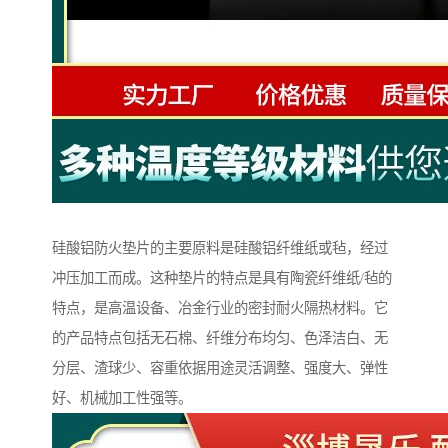
硅酸铝防火垫片的主要原料是硅酸铝纤维纸或毡，经过
冲压加工而成。这种垫片的特点是具有陶瓷纤维纸/毡的
特点，是高温设备、冶金行业的密封耐火隔热材料。它
的产品特点包括无石棉、纤维分布均匀、色泽洁白、无
分层、渣球少、容重依据用途灵活调整、强度大、弹性
好、机械加工性强等。