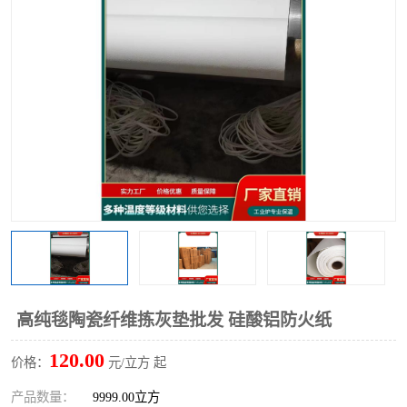
硅酸铝保温棉
硅酸铝板
高纯毯陶瓷纤维拣灰垫批发 硅酸铝防火纸
120.00
价格：
元/立方 起
产品数量：
9999.00立方