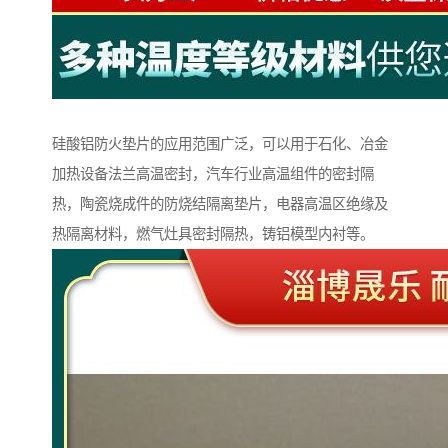
硅酸铝防火垫片的应用范围广泛，可以用于石化、冶金
加热设备法兰高温密封，汽车行业高温组件的密封隔
热，陶瓷烧成件的防烧结隔离垫片，电器高温区绝缘及
热隔离材料，燃气灶具密封隔热，铸铝模型内衬等。