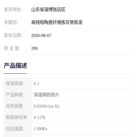
发货地址：
山东省淄博张店区
关键词：
高纯毯陶瓷纤维拣灰垫批发
发布日期：
2026-08-07
阅 读 量：
209
产品描述
保温系统
0.2
产品种类
保温隔热垫片
导热系数
0.056W/(m·K)
断裂伸长率
0.12％
抗压强度
1.0MPa