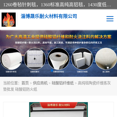
1260卷毡针刺毯，1360标准高纯高铝毯，1430度低锆锆铝含锆毯，普通挡渣棉卷毡，防火纸、挡火板、隔热垫片模块、棉块、折叠块、散棉高温固化剂价格规格密度多少钱图片视频立方平米参数指标
淄博晟乐耐火材料有限公司
硅酸铝挡渣棉
硅酸铝纤维纸
硅酸铝挡火板
高铝毯
含锆毯
硅酸铝折叠块
当前位置：
首页
>
供应商机
>
硅酸铝纤维纸
> 高纯毯陶瓷纤维拣灰
硅酸铝散棉
硅酸铝纤维毯
垫批发 硅酸铝防火纸
硅酸铝垫片
陶瓷纤维纸
硅酸铝纤维毡
硅酸铝模块