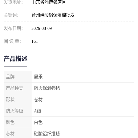
发货地址：
山东省淄博张店区
关键词：
台州硅酸铝保温棉批发
发布日期：
2026-08-09
阅 读 量：
161
产品描述
品牌
晟乐
产品种类
防火保温卷毡
形状
卷材
防火等级
A级
颜色
白色
芯材
硅酸铝纤维毯