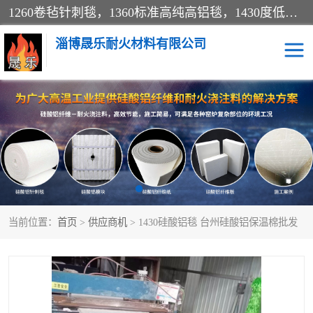
1260卷毡针刺毯，1360标准高纯高铝毯，1430度低锆锆铝含锆毯，普通挡渣棉卷毡，防火纸、挡火板、隔热垫片模块、棉块、折叠块、散棉高温固化剂价格规格密度多少钱图片视频立方平米参数指标
淄博晟乐耐火材料有限公司
硅酸铝挡渣棉
硅酸铝纤维纸
硅酸铝挡火板
高铝毯
含锆毯
硅酸铝折叠块
当前位置：
首页
>
供应商机
> 1430硅酸铝毯 台州硅酸铝保温棉批发
硅酸铝散棉
硅酸铝纤维毯
硅酸铝垫片
陶瓷纤维纸
硅酸铝纤维毡
硅酸铝模块