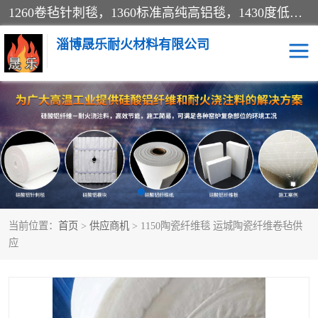
1260卷毡针刺毯，1360标准高纯高铝毯，1430度低锆锆铝含锆毯，普通挡渣棉卷毡，防火纸、挡火板、隔热垫片模块、棉块、折叠块、散棉高温固化剂价格规格密度多少钱图片视频立方平米参数指标
淄博晟乐耐火材料有限公司
硅酸铝挡渣棉
硅酸铝纤维纸
硅酸铝挡火板
高铝毯
含锆毯
硅酸铝折叠块
当前位置：
首页
>
供应商机
> 1150陶瓷纤维毯 运城陶瓷纤维卷毡供
硅酸铝散棉
硅酸铝纤维毯
应
硅酸铝垫片
陶瓷纤维纸
硅酸铝纤维毡
硅酸铝模块