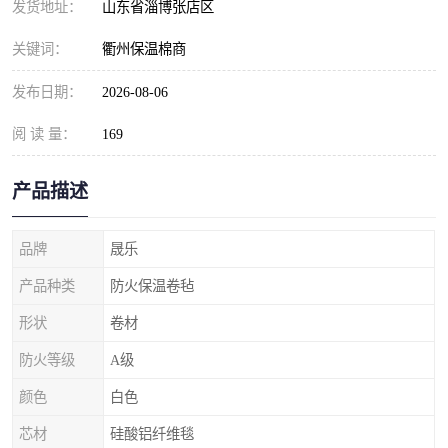
发货地址：
山东省淄博张店区
关键词：
衢州保温棉商
发布日期：
2026-08-06
阅 读 量：
169
产品描述
品牌
晟乐
产品种类
防火保温卷毡
形状
卷材
防火等级
A级
颜色
白色
芯材
硅酸铝纤维毯