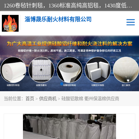
1260卷毡针刺毯，1360标准高纯高铝毯，1430度低锆锆铝含锆毯，普通挡渣棉卷毡，防火纸、挡火板、隔热垫片模块、棉块、折叠块、散棉高温固化剂价格规格密度多少钱图片视频立方平米参数指标
淄博晟乐耐火材料有限公司
硅酸铝挡渣棉
硅酸铝纤维纸
硅酸铝挡火板
高铝毯
含锆毯
硅酸铝折叠块
当前位置：
首页
>
供应商机
> 硅酸铝散棉 衢州保温棉供应商
硅酸铝散棉
硅酸铝纤维毯
硅酸铝垫片
陶瓷纤维纸
硅酸铝纤维毡
硅酸铝模块