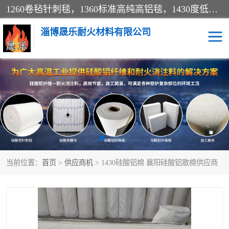
1260卷毡针刺毯，1360标准高纯高铝毯，1430度低锆锆铝含锆毯，普通挡渣棉卷毡，防火纸、挡火板、隔热垫片模块、棉块、折叠块、散棉高温固化剂价格规格密度多少钱图片视频立方平米参数指标
淄博晟乐耐火材料有限公司
硅酸铝挡渣棉
硅酸铝纤维纸
硅酸铝挡火板
高铝毯
含锆毯
硅酸铝折叠块
当前位置：
首页
>
供应商机
> 1430硅酸铝棉 襄阳硅酸铝散棉供应商
硅酸铝散棉
硅酸铝纤维毯
硅酸铝垫片
陶瓷纤维纸
硅酸铝纤维毡
硅酸铝模块