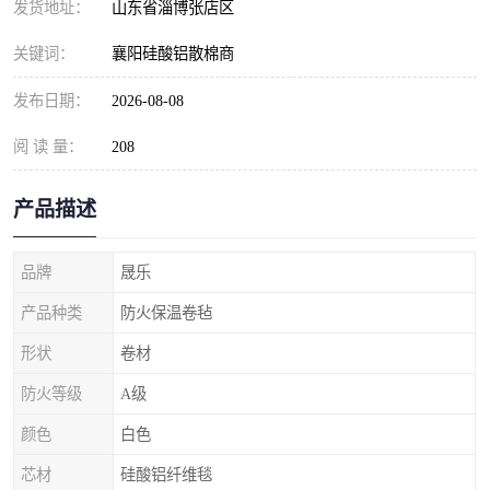
发货地址：
山东省淄博张店区
关键词：
襄阳硅酸铝散棉商
发布日期：
2026-08-08
阅 读 量：
208
产品描述
品牌
晟乐
产品种类
防火保温卷毡
形状
卷材
防火等级
A级
颜色
白色
芯材
硅酸铝纤维毯