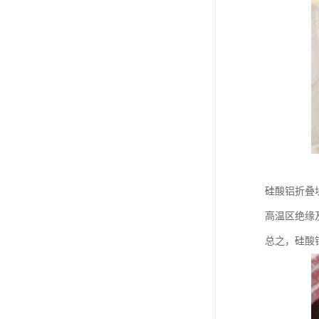
硅酸铝折叠
高温区绝缘
总之，硅酸