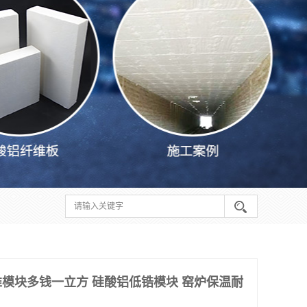
模块多钱一立方 硅酸铝低锆模块 窑炉保温耐