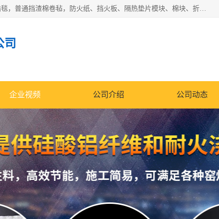
1260卷毡针刺毯，1360标准高纯高铝毯，1430度低锆锆铝含锆毯，普通挡渣棉卷毡，防火纸、挡火板、隔热垫片模块、棉块、折叠块、散棉高温固化剂价格规格密度多少钱图片视频立方平米参数指标
公司
企业视频
公司介绍
公司动态