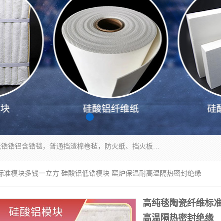
1260卷毡针刺毯，1360标准高纯高铝毯，1430度低锆锆铝含锆毯，普通挡渣棉卷毡，防火纸、挡火板、隔热垫片模块、棉块、折叠块、散棉高温固化剂价格规格密度多少钱图片视频立方平米参数指标
标准模块多钱一立方 硅酸铝低锆模块 窑炉保温耐高温隔热密封绝缘
高纯毯陶瓷纤维标准
高温隔热密封绝缘