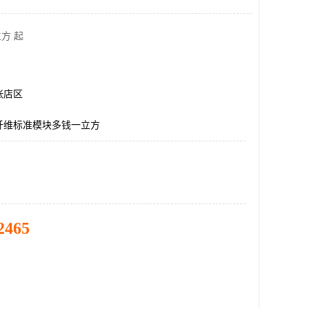
方 起
张店区
纤维标准模块多钱一立方
2465