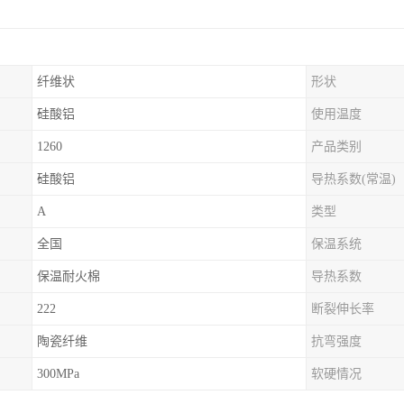
纤维状
形状
硅酸铝
使用温度
1260
产品类别
硅酸铝
导热系数(常温)
A
类型
全国
保温系统
保温耐火棉
导热系数
222
断裂伸长率
陶瓷纤维
抗弯强度
300MPa
软硬情况