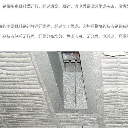
，是将陶瓷原料煤矸石，经过煅烧、粉碎，通电后高温融化成液态，用滚
块的主要原料是硅酸铝纤维棉，经过加工而成。这种折叠块的特点是具有
产品特点包括无石棉、纤维分布均匀、色泽洁白、无分层、渣球少、容重