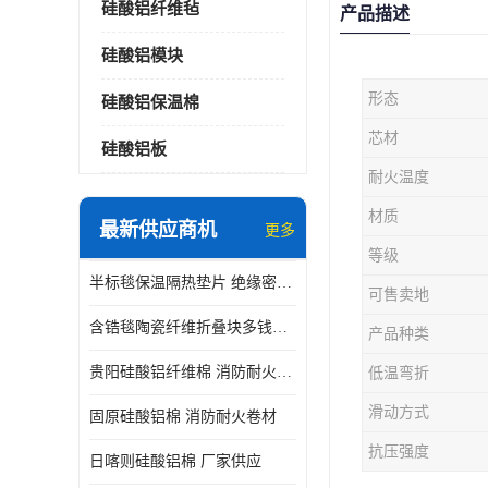
硅酸铝纤维毡
产品描述
硅酸铝模块
形态
硅酸铝保温棉
芯材
硅酸铝板
耐火温度
材质
最新供应商机
更多
等级
半标毯保温隔热垫片 绝缘密封垫片
可售卖地
含锆毯陶瓷纤维折叠块多钱一立方 硅酸铝模块
产品种类
贵阳硅酸铝纤维棉 消防耐火卷材
低温弯折
滑动方式
固原硅酸铝棉 消防耐火卷材
抗压强度
日喀则硅酸铝棉 厂家供应