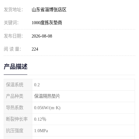
发货地址：
山东省淄博张店区
关键词：
1000度拣灰垫商
发布日期：
2026-08-08
阅 读 量：
224
产品描述
保温系统
0.2
产品种类
保温隔热垫片
导热系数
0.056W/(m·K)
断裂伸长率
0.12％
抗压强度
1.0MPa