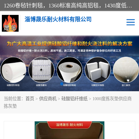
1260卷毡针刺毯，1360标准高纯高铝毯，1430度低锆锆铝含锆毯，普通挡渣棉卷毡，防火纸、挡火板、隔热垫片模块、棉块、折叠块、散棉高温固化剂价格规格密度多少钱图片视频立方平米参数指标
淄博晟乐耐火材料有限公司
硅酸铝挡渣棉
硅酸铝纤维纸
硅酸铝挡火板
高铝毯
含锆毯
硅酸铝折叠块
当前位置：
首页
>
供应商机
>
硅酸铝纤维纸
> 1000度拣灰垫供应商
硅酸铝散棉
硅酸铝纤维毯
拣灰垫
硅酸铝垫片
陶瓷纤维纸
硅酸铝纤维毡
硅酸铝模块