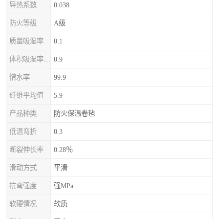
导热系数
0.038
防火等级
A级
质量吸湿率
0.1
体积吸湿率（全浸）
0.9
憎水率
99.9
纤维平均值
5.9
产品种类
防火保温卷毡
低温弯折
0.3
断裂伸长率
0.28％
滑动方式
平滑
抗弯强度
强MPa
软硬情况
软质