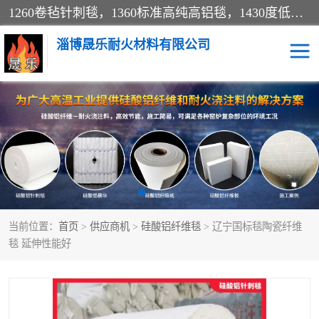
1260卷毡针刺毯，1360标准高纯高铝毯，1430度低锆锆铝含锆毯，普通挡渣棉卷毡，防火纸、挡火板、隔热垫片模块、棉块、折叠块、散棉高温固化剂价格规格密度多少钱图片视频立方平米参数指标
淄博晟乐耐火材料有限公司
硅酸铝挡渣棉
硅酸铝纤维纸
硅酸铝挡火板
高铝毯
含锆毯
硅酸铝折叠块
当前位置：
首页
>
供应商机
>
硅酸铝纤维毯
> 辽宁国标毯陶瓷纤维
硅酸铝散棉
硅酸铝纤维毯
毯 延伸性能好
硅酸铝垫片
陶瓷纤维纸
硅酸铝纤维毡
硅酸铝模块