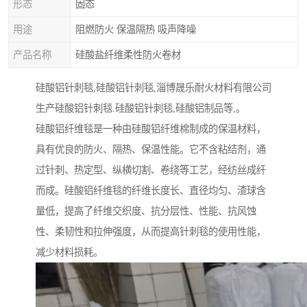
形态
固态
用途
阻燃防火 保温隔热 吸声降噪
产品名称
硅酸盐纤维柔性防火卷材
硅酸铝针刺毯,硅酸铝针刺毯,淄博晟乐耐火材料有限公司
生产硅酸铝针刺毯.硅酸铝针刺毯,硅酸铝制品等,。
硅酸铝纤维毯是一种由硅酸铝纤维棉制成的保温材料，
具有优良的防火、隔热、保温性能。它不含粘结剂，通
过针刺、热定型、纵横切割、卷绕等工艺，经纺丝成纤
而成。硅酸铝纤维毯的纤维长度长、直径均匀、渣球含
量低，提高了纤维交织度、抗分层性、性能、抗风蚀
性、柔韧性和拉伸强度，从而提高针刺毯的使用性能，
减少材料损耗。