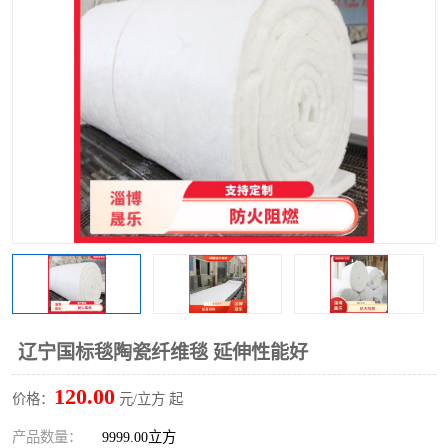
硅酸铝保温棉
硅酸铝板
辽宁国标毯陶瓷纤维毯 延伸性能好
120.00
价格：
元/立方 起
产品数量：
9999.00立方