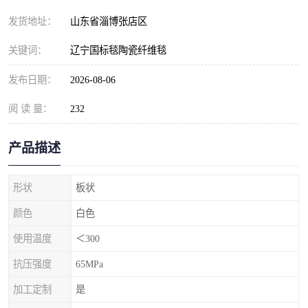
发货地址：
山东省淄博张店区
关键词：
辽宁国标毯陶瓷纤维毯
发布日期：
2026-08-06
阅 读 量：
232
产品描述
形状
板状
颜色
白色
使用温度
＜300
抗压强度
65MPa
加工定制
是