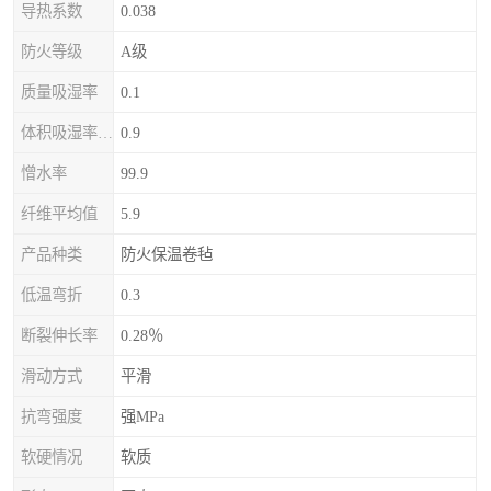
导热系数
0.038
防火等级
A级
质量吸湿率
0.1
体积吸湿率（全浸）
0.9
憎水率
99.9
纤维平均值
5.9
产品种类
防火保温卷毡
低温弯折
0.3
断裂伸长率
0.28％
滑动方式
平滑
抗弯强度
强MPa
软硬情况
软质