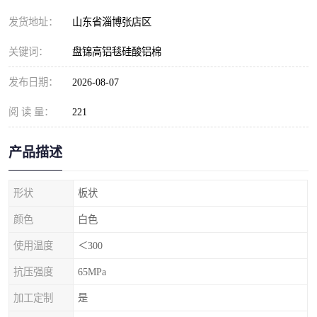
发货地址：
山东省淄博张店区
关键词：
盘锦高铝毯硅酸铝棉
发布日期：
2026-08-07
阅 读 量：
221
产品描述
形状
板状
颜色
白色
使用温度
＜300
抗压强度
65MPa
加工定制
是