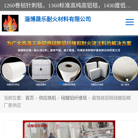
1260卷毡针刺毯，1360标准高纯高铝毯，1430度低锆锆铝含锆毯，普通挡渣棉卷毡，防火纸、挡火板、隔热垫片模块、棉块、折叠块、散棉高温固化剂价格规格密度多少钱图片视频立方平米参数指标
淄博晟乐耐火材料有限公司
硅酸铝挡渣棉
硅酸铝纤维纸
硅酸铝挡火板
高铝毯
含锆毯
硅酸铝折叠块
当前位置：
首页
>
供应商机
>
硅酸铝纤维毯
> 盘锦高铝毯硅酸铝棉
硅酸铝散棉
硅酸铝纤维毯
厂家供应
硅酸铝垫片
陶瓷纤维纸
硅酸铝纤维毡
硅酸铝模块