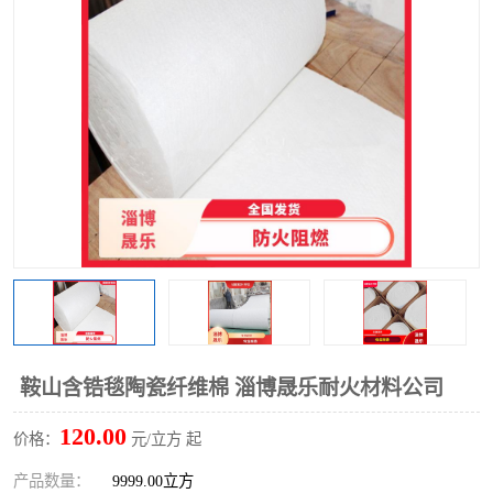
硅酸铝保温棉
硅酸铝板
鞍山含锆毯陶瓷纤维棉 淄博晟乐耐火材料公司
120.00
价格：
元/立方 起
产品数量：
9999.00立方