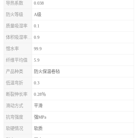
导热系数
0.038
防火等级
A级
质量吸湿率
0.1
体积吸湿率（全浸）
0.9
憎水率
99.9
纤维平均值
5.9
产品种类
防火保温卷毡
低温弯折
0.3
断裂伸长率
0.28％
滑动方式
平滑
抗弯强度
强MPa
软硬情况
软质