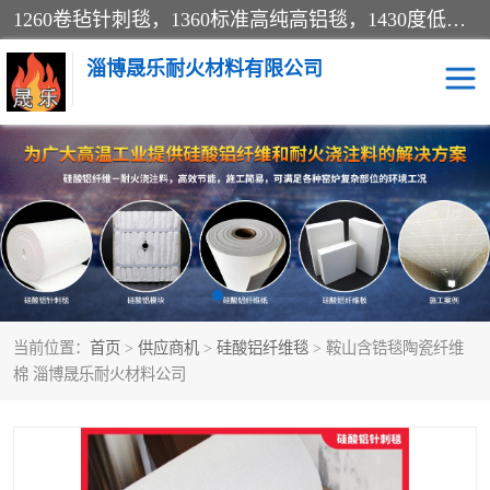
1260卷毡针刺毯，1360标准高纯高铝毯，1430度低锆锆铝含锆毯，普通挡渣棉卷毡，防火纸、挡火板、隔热垫片模块、棉块、折叠块、散棉高温固化剂价格规格密度多少钱图片视频立方平米参数指标
淄博晟乐耐火材料有限公司
硅酸铝挡渣棉
硅酸铝纤维纸
硅酸铝挡火板
高铝毯
含锆毯
硅酸铝折叠块
当前位置：
首页
>
供应商机
>
硅酸铝纤维毯
> 鞍山含锆毯陶瓷纤维
硅酸铝散棉
硅酸铝纤维毯
棉 淄博晟乐耐火材料公司
硅酸铝垫片
陶瓷纤维纸
硅酸铝纤维毡
硅酸铝模块