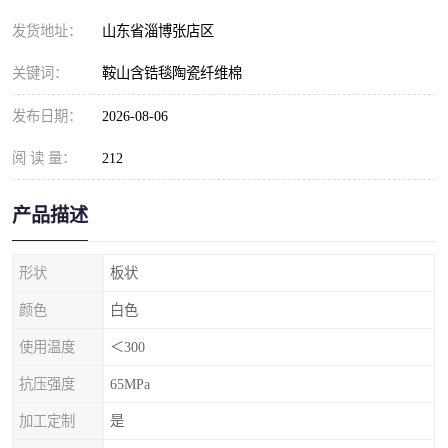
发货地址：
山东省淄博张店区
关键词：
鞍山含锆毯陶瓷纤维棉
发布日期：
2026-08-06
阅 读 量：
212
产品描述
形状
板状
颜色
白色
使用温度
＜300
抗压强度
65MPa
加工定制
是