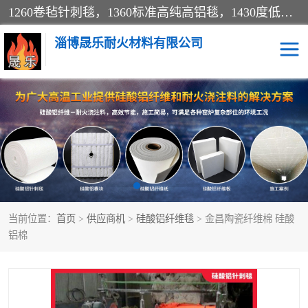
1260卷毡针刺毯，1360标准高纯高铝毯，1430度低锆锆铝含锆毯，普通挡渣棉卷毡，防火纸、挡火板、隔热垫片模块、棉块、折叠块、散棉高温固化剂价格规格密度多少钱图片视频立方平米参数指标
淄博晟乐耐火材料有限公司
硅酸铝挡渣棉
硅酸铝纤维纸
硅酸铝挡火板
高铝毯
含锆毯
硅酸铝折叠块
当前位置：
首页
>
供应商机
>
硅酸铝纤维毯
> 金昌陶瓷纤维棉 硅酸
硅酸铝散棉
硅酸铝纤维毯
铝棉
硅酸铝垫片
陶瓷纤维纸
硅酸铝纤维毡
硅酸铝模块