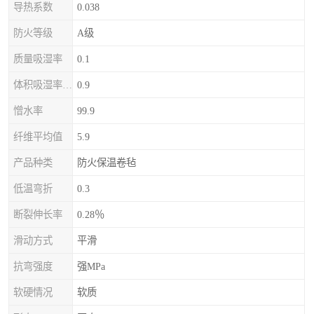
导热系数
0.038
防火等级
A级
质量吸湿率
0.1
体积吸湿率（全浸）
0.9
憎水率
99.9
纤维平均值
5.9
产品种类
防火保温卷毡
低温弯折
0.3
断裂伸长率
0.28％
滑动方式
平滑
抗弯强度
强MPa
软硬情况
软质