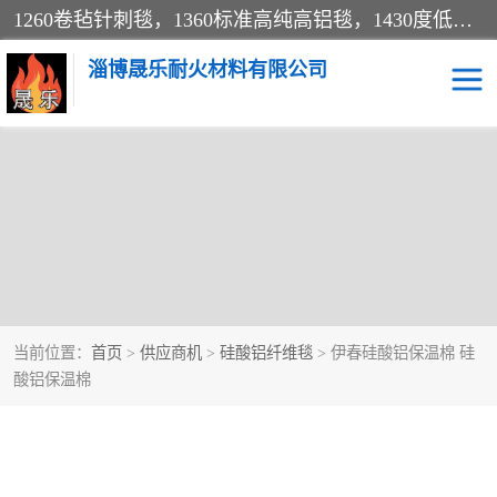
1260卷毡针刺毯，1360标准高纯高铝毯，1430度低锆锆铝含锆毯，普通挡渣棉卷毡，防火纸、挡火板、隔热垫片模块、棉块、折叠块、散棉高温固化剂价格规格密度多少钱图片视频立方平米参数指标
淄博晟乐耐火材料有限公司
当前位置：
首页
>
供应商机
>
硅酸铝纤维毯
> 伊春硅酸铝保温棉 硅
酸铝保温棉