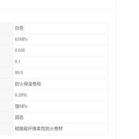
白色
65MPa
0.038
0.1
99.9
防火保温卷毡
0.28％
强MPa
固态
硅酸盐纤维柔性防火卷材