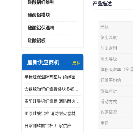
硅酸铝纤维毡
产品描述
硅酸铝模块
形状
硅酸铝保温棉
使用温度
硅酸铝板
加工定制
防火等级
最新供应商机
更多
体积吸湿率（全
半标毯保温隔热垫片 绝缘密封垫片
纤维平均值
含锆毯陶瓷纤维折叠块多钱一立方 硅酸铝模块
低温弯折
贵阳硅酸铝纤维棉 消防耐火卷材
滑动方式
软硬情况
固原硅酸铝棉 消防耐火卷材
用途
日喀则硅酸铝棉 厂家供应