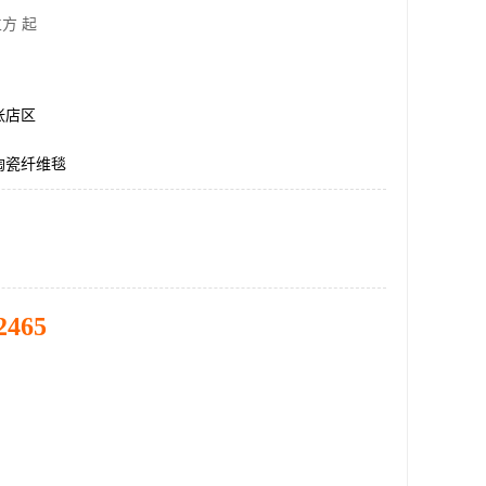
方 起
张店区
陶瓷纤维毯
2465