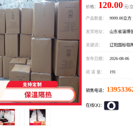
120.00
价格：
元/立
产品数量：
9999.00立方
发货地址：
山东省淄博
关键词：
辽阳国标毯
发布日期：
2026-08-06
阅 读 量：
191
1395336
销售电话：
在线QQ：