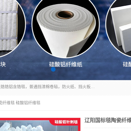
1260卷毡针刺毯，1360标准高纯高铝毯，1430度低锆锆铝含锆毯，普通挡渣棉卷毡，防火纸、挡火板、隔热垫片模块、棉块、折叠块、散棉高温固化剂价格规格密度多少钱图片视频立方平米参数指标
瓷纤维毯 硅酸铝纤维毯
辽阳国标毯陶瓷纤维