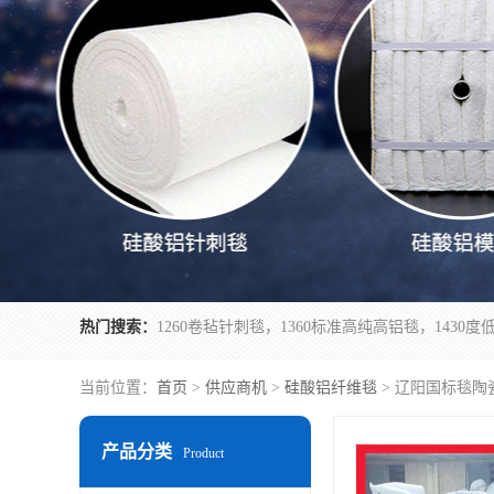
热门搜索：
当前位置：
首页
>
供应商机
>
硅酸铝纤维毯
> 辽阳国标毯陶
产品分类
Product