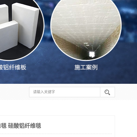
毯 硅酸铝纤维毯