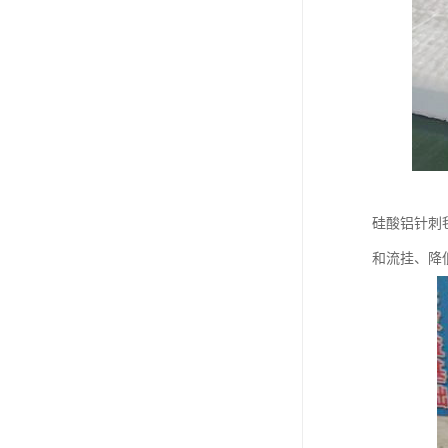
硅酸铝针刺
和流挂、降