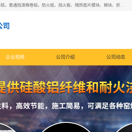
1260卷毡针刺毯，1360标准高纯高铝毯，1430度低锆锆铝含锆毯，普通挡渣棉卷毡，防火纸、挡火板、隔热垫片模块、棉块、折叠块、散棉高温固化剂价格规格密度多少钱图片视频立方平米参数指标
公司
企业视频
公司介绍
公司动态