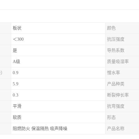
板状
颜色
＜300
抗压强度
是
导热系数
A级
质量吸湿率
浸）
0.9
憎水率
5.9
产品种类
0.3
断裂伸长率
平滑
抗弯强度
软质
形态
阻燃防火 保温隔热 吸声降噪
产品名称