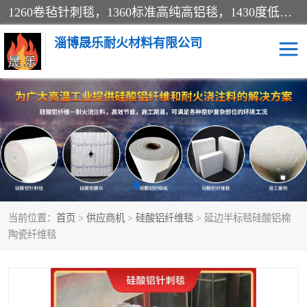
1260卷毡针刺毯，1360标准高纯高铝毯，1430度低锆锆铝含锆毯，普通挡渣棉卷毡，防火纸、挡火板、隔热垫片模块、棉块、折叠块、散棉高温固化剂价格规格密度多少钱图片视频立方平米参数指标
淄博晟乐耐火材料有限公司
硅酸铝挡渣棉
硅酸铝纤维纸
硅酸铝挡火板
高铝毯
含锆毯
硅酸铝折叠块
当前位置：
首页
>
供应商机
>
硅酸铝纤维毯
> 延边半标毯硅酸铝棉
硅酸铝散棉
硅酸铝纤维毯
陶瓷纤维毯
硅酸铝垫片
陶瓷纤维纸
硅酸铝纤维毡
硅酸铝模块