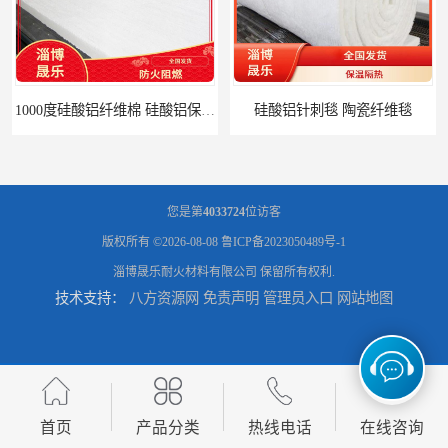
1000度硅酸铝纤维棉 硅酸铝保温棉
硅酸铝针刺毯 陶瓷纤维毯
您是第
4033724
位访客
版权所有 ©2026-08-08
鲁ICP备2023050489号-1
淄博晟乐耐火材料有限公司
保留所有权利.
技术支持：
八方资源网
免责声明
管理员入口
网站地图
陶瓷纤维毯 硅酸铝纤维毯
1260度硅酸铝纤维毡 硅酸铝纤维毡
首页
产品分类
热线电话
在线咨询