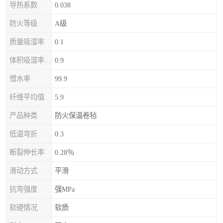
导热系数
0.038
防火等级
A级
质量吸湿率
0.1
体积吸湿率（全浸）
0.9
憎水率
99.9
纤维平均值
5.9
产品种类
防火保温卷毡
低温弯折
0.3
断裂伸长率
0.28％
滑动方式
平滑
抗弯强度
强MPa
软硬情况
软质