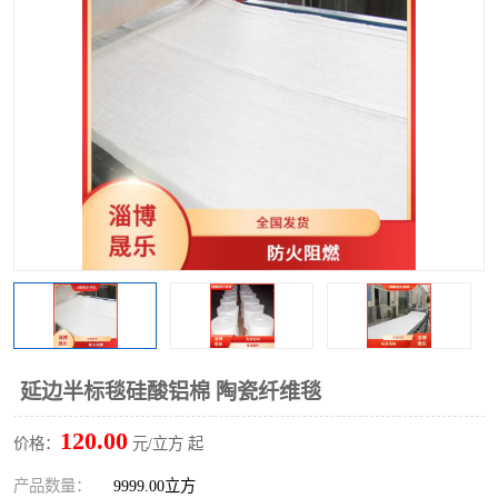
硅酸铝保温棉
硅酸铝板
延边半标毯硅酸铝棉 陶瓷纤维毯
120.00
价格：
元/立方 起
产品数量：
9999.00立方