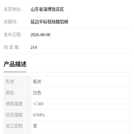
发货地址：
山东省淄博张店区
关键词：
延边半标毯硅酸铝棉
发布日期：
2026-08-08
阅 读 量：
214
产品描述
形状
板状
颜色
白色
使用温度
＜300
抗压强度
65MPa
加工定制
是