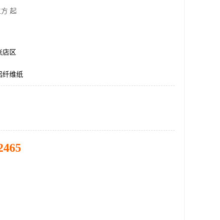
方 起
张店区
酸铝纤维纸
2465