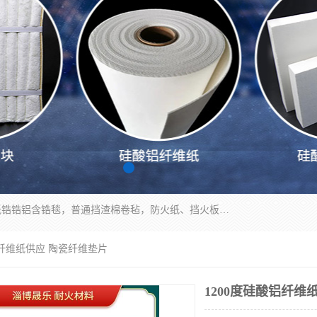
1260卷毡针刺毯，1360标准高纯高铝毯，1430度低锆锆铝含锆毯，普通挡渣棉卷毡，防火纸、挡火板、隔热垫片模块、棉块、折叠块、散棉高温固化剂价格规格密度多少钱图片视频立方平米参数指标
铝纤维纸供应 陶瓷纤维垫片
1200度硅酸铝纤维