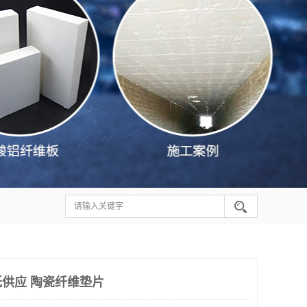
纸供应 陶瓷纤维垫片