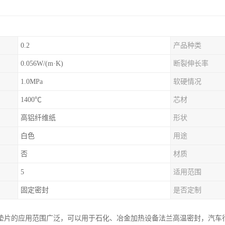
0.2
产品种类
0.056W/(m·K)
断裂伸长率
1.0MPa
软硬情况
1400℃
芯材
高铝纤维纸
形状
白色
用途
否
材质
5
适用范围
固定密封
是否定制
垫片的应用范围广泛，可以用于石化、冶金加热设备法兰高温密封，汽车