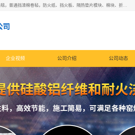
1260卷毡针刺毯，1360标准高纯高铝毯，1430度低锆锆铝含锆毯，普通挡渣棉卷毡，防火纸、挡火板、隔热垫片模块、棉块、折叠块、散棉高温固化剂价格规格密度多少钱图片视频立方平米参数指标
公司
企业视频
公司介绍
公司动态