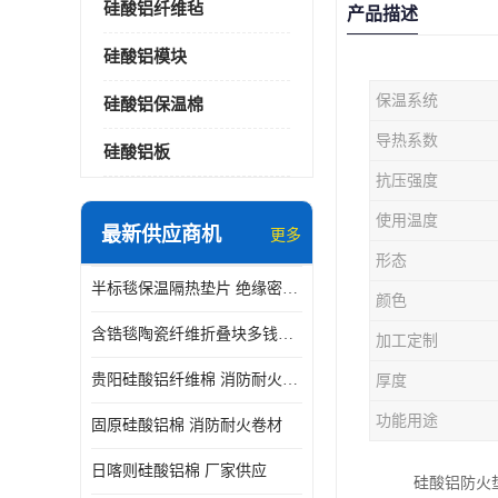
硅酸铝纤维毡
产品描述
硅酸铝模块
保温系统
硅酸铝保温棉
导热系数
硅酸铝板
抗压强度
使用温度
最新供应商机
更多
形态
半标毯保温隔热垫片 绝缘密封垫片
颜色
含锆毯陶瓷纤维折叠块多钱一立方 硅酸铝模块
加工定制
贵阳硅酸铝纤维棉 消防耐火卷材
厚度
功能用途
固原硅酸铝棉 消防耐火卷材
日喀则硅酸铝棉 厂家供应
硅酸铝防火