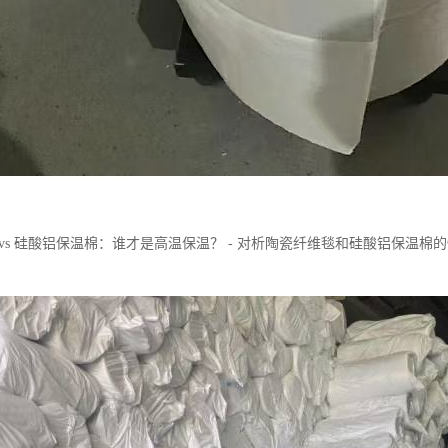
 vs 硅酸铝保温棉：谁才是高温保温？ - 对析陶瓷纤维毯和硅酸铝保温