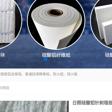
1260卷毡针刺毯，1360标准高纯高铝毯，1430度低锆锆铝含锆毯，普通挡渣棉卷毡，防火纸、挡火板、隔热垫片模块、棉块、折叠块、散棉高温固化剂价格规格密度多少钱图片视频立方平米参数指标
料供应
日照硅酸铝针刺毯批