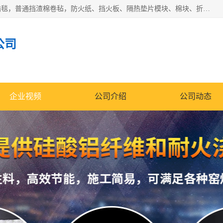
1260卷毡针刺毯，1360标准高纯高铝毯，1430度低锆锆铝含锆毯，普通挡渣棉卷毡，防火纸、挡火板、隔热垫片模块、棉块、折叠块、散棉高温固化剂价格规格密度多少钱图片视频立方平米参数指标
公司
企业视频
公司介绍
公司动态