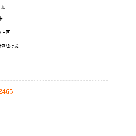
 起
方米
张店区
针刺毯批发
2465