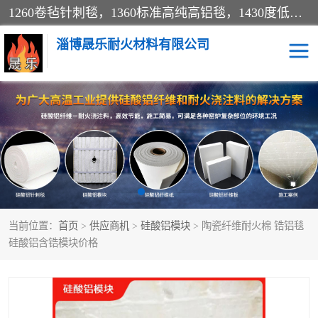
1260卷毡针刺毯，1360标准高纯高铝毯，1430度低锆锆铝含锆毯，普通挡渣棉卷毡，防火纸、挡火板、隔热垫片模块、棉块、折叠块、散棉高温固化剂价格规格密度多少钱图片视频立方平米参数指标
淄博晟乐耐火材料有限公司
硅酸铝挡渣棉
硅酸铝纤维纸
硅酸铝挡火板
高铝毯
含锆毯
硅酸铝折叠块
当前位置：
首页
>
供应商机
>
硅酸铝模块
> 陶瓷纤维耐火棉 锆铝毯
硅酸铝散棉
硅酸铝纤维毯
硅酸铝含锆模块价格
硅酸铝垫片
陶瓷纤维纸
硅酸铝纤维毡
硅酸铝模块