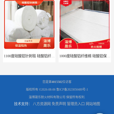
1100度硅酸铝针刺毯 硅酸铝纤维毡
1000度硅酸铝纤维棉 硅酸铝保温棉
您是第
4015582
位访客
版权所有 ©2026-08-06
鲁ICP备2023050489号-1
淄博晟乐耐火材料有限公司
保留所有权利.
技术支持：
八方资源网
免责声明
管理员入口
网站地图