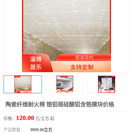
硅酸铝保温棉
硅酸铝板
陶瓷纤维耐火棉 锆铝毯硅酸铝含锆模块价格
120.00
价格：
元/立方 起
产品数量：
9999.00立方