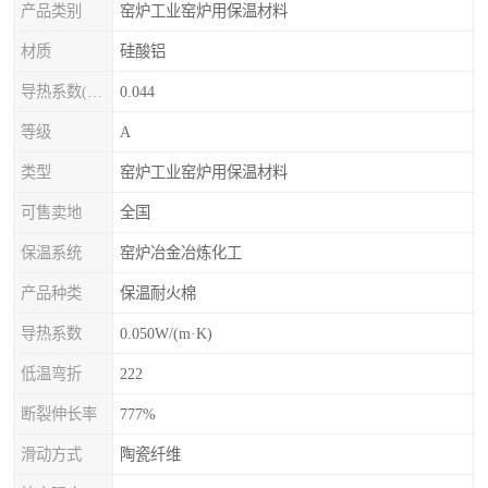
产品类别
窑炉工业窑炉用保温材料
材质
硅酸铝
导热系数(常温)
0.044
等级
A
类型
窑炉工业窑炉用保温材料
可售卖地
全国
保温系统
窑炉冶金冶炼化工
产品种类
保温耐火棉
导热系数
0.050W/(m·K)
低温弯折
222
断裂伸长率
777%
滑动方式
陶瓷纤维