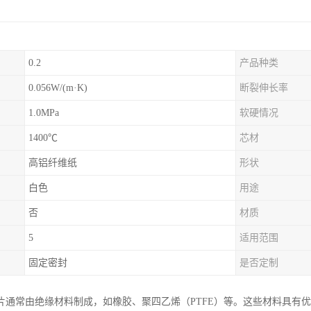
0.2
产品种类
0.056W/(m·K)
断裂伸长率
1.0MPa
软硬情况
1400℃
芯材
高铝纤维纸
形状
白色
用途
否
材质
5
适用范围
固定密封
是否定制
片通常由绝缘材料制成，如橡胶、聚四乙烯（PTFE）等。这些材料具有