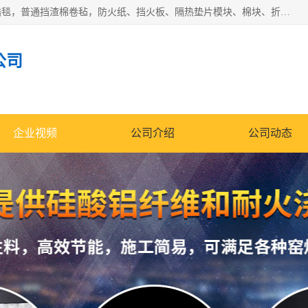
1260卷毡针刺毯，1360标准高纯高铝毯，1430度低锆锆铝含锆毯，普通挡渣棉卷毡，防火纸、挡火板、隔热垫片模块、棉块、折叠块、散棉高温固化剂价格规格密度多少钱图片视频立方平米参数指标
公司
企业视频
公司介绍
公司动态