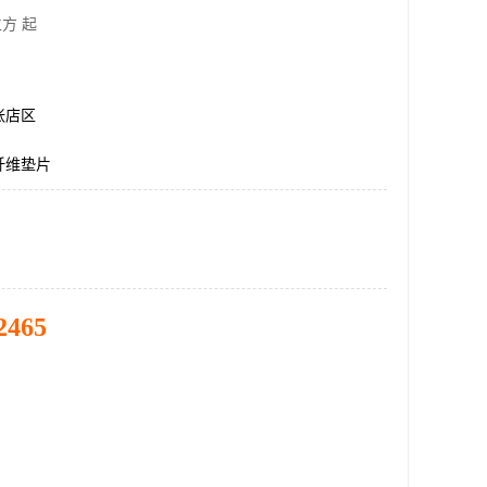
方 起
张店区
瓷纤维垫片
2465