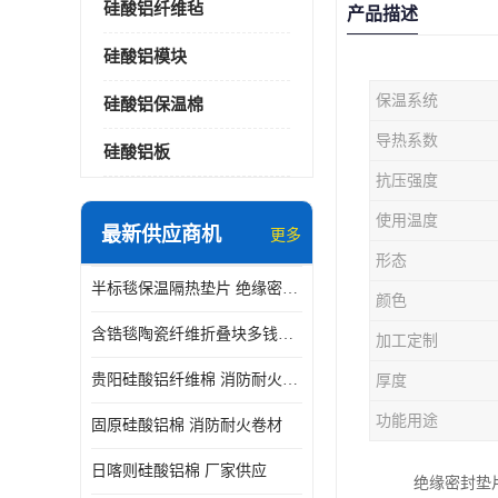
硅酸铝纤维毡
产品描述
硅酸铝模块
保温系统
硅酸铝保温棉
导热系数
硅酸铝板
抗压强度
使用温度
最新供应商机
更多
形态
半标毯保温隔热垫片 绝缘密封垫片
颜色
含锆毯陶瓷纤维折叠块多钱一立方 硅酸铝模块
加工定制
贵阳硅酸铝纤维棉 消防耐火卷材
厚度
功能用途
固原硅酸铝棉 消防耐火卷材
日喀则硅酸铝棉 厂家供应
绝缘密封垫