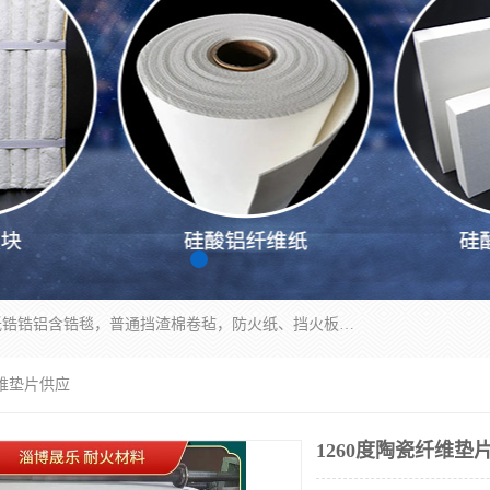
1260卷毡针刺毯，1360标准高纯高铝毯，1430度低锆锆铝含锆毯，普通挡渣棉卷毡，防火纸、挡火板、隔热垫片模块、棉块、折叠块、散棉高温固化剂价格规格密度多少钱图片视频立方平米参数指标
纤维垫片供应
1260度陶瓷纤维垫