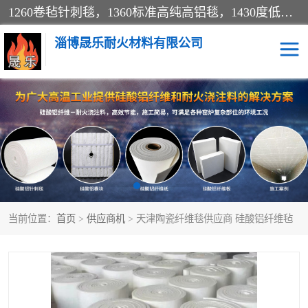
1260卷毡针刺毯，1360标准高纯高铝毯，1430度低锆锆铝含锆毯，普通挡渣棉卷毡，防火纸、挡火板、隔热垫片模块、棉块、折叠块、散棉高温固化剂价格规格密度多少钱图片视频立方平米参数指标
淄博晟乐耐火材料有限公司
硅酸铝挡渣棉
硅酸铝纤维纸
硅酸铝挡火板
高铝毯
含锆毯
硅酸铝折叠块
当前位置：
首页
>
供应商机
> 天津陶瓷纤维毯供应商 硅酸铝纤维毡
硅酸铝散棉
硅酸铝纤维毯
硅酸铝垫片
陶瓷纤维纸
硅酸铝纤维毡
硅酸铝模块