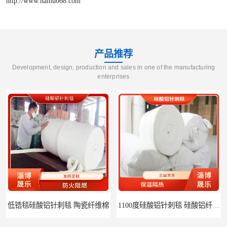
http://www.naihuo68.com
产品推荐
Development, design, production and sales in one of the manufacturing
enterprises
1100度硅酸铝针刺毯 硅酸铝纤维毡