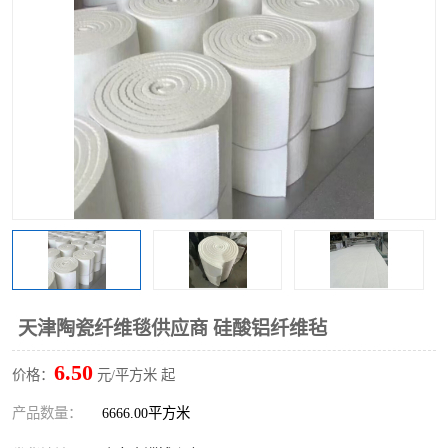
硅酸铝保温棉
硅酸铝板
天津陶瓷纤维毯供应商 硅酸铝纤维毡
6.50
价格：
元/平方米 起
产品数量：
6666.00平方米