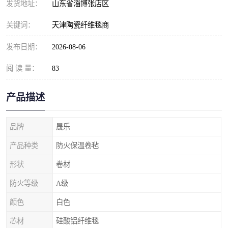
发货地址：
山东省淄博张店区
关键词：
天津陶瓷纤维毯商
发布日期：
2026-08-06
阅 读 量：
83
产品描述
品牌
晟乐
产品种类
防火保温卷毡
形状
卷材
防火等级
A级
颜色
白色
芯材
硅酸铝纤维毯