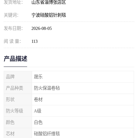
发货地址：
山东省淄博张店区
关键词：
宁波硅酸铝针刺毯
发布日期：
2026-08-05
阅 读 量：
113
产品描述
品牌
晟乐
产品种类
防火保温卷毡
形状
卷材
防火等级
A级
颜色
白色
芯材
硅酸铝纤维毯