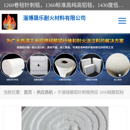
1260卷毡针刺毯，1360标准高纯高铝毯，1430度低锆锆铝含锆毯，普通挡渣棉卷毡，防火纸、挡火板、隔热垫片模块、棉块、折叠块、散棉高温固化剂价格规格密度多少钱图片视频立方平米参数指标
淄博晟乐耐火材料有限公司
硅酸铝挡渣棉
硅酸铝纤维纸
硅酸铝挡火板
高铝毯
含锆毯
硅酸铝折叠块
当前位置：
首页
>
供应商机
> 宁波硅酸铝针刺毯供应 1050硅酸铝毡
硅酸铝散棉
硅酸铝纤维毯
硅酸铝垫片
陶瓷纤维纸
硅酸铝纤维毡
硅酸铝模块