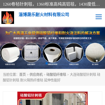
1260卷毡针刺毯，1360标准高纯高铝毯，1430度低锆锆铝含锆毯，普通挡渣棉卷毡，防火纸、挡火板、隔热垫片模块、棉块、折叠块、散棉高温固化剂价格规格密度多少钱图片视频立方平米参数指标
淄博晟乐耐火材料有限公司
硅酸铝挡渣棉
硅酸铝纤维纸
硅酸铝挡火板
高铝毯
含锆毯
硅酸铝折叠块
当前位置：
首页
>
供应商机
>
硅酸铝纤维毯
> 大连硅酸铝针刺毯 硅
硅酸铝散棉
硅酸铝纤维毯
酸铝针刺毯 耐火隔热纤维毡 延伸性能好
硅酸铝垫片
陶瓷纤维纸
硅酸铝纤维毡
硅酸铝模块