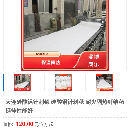
硅酸铝保温棉
硅酸铝板
大连硅酸铝针刺毯 硅酸铝针刺毯 耐火隔热纤维毡
延伸性能好
120.00
价格：
元/立方 起