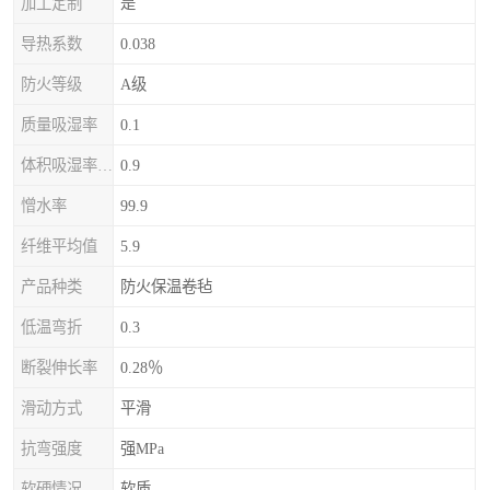
加工定制
是
导热系数
0.038
防火等级
A级
质量吸湿率
0.1
体积吸湿率（全浸）
0.9
憎水率
99.9
纤维平均值
5.9
产品种类
防火保温卷毡
低温弯折
0.3
断裂伸长率
0.28％
滑动方式
平滑
抗弯强度
强MPa
软硬情况
软质