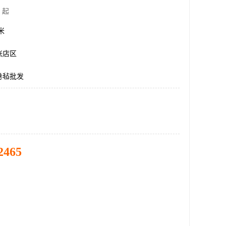
 起
方米
张店区
卷毡批发
2465