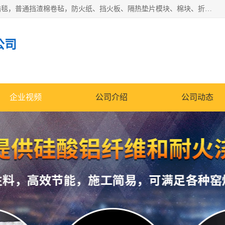
1260卷毡针刺毯，1360标准高纯高铝毯，1430度低锆锆铝含锆毯，普通挡渣棉卷毡，防火纸、挡火板、隔热垫片模块、棉块、折叠块、散棉高温固化剂价格规格密度多少钱图片视频立方平米参数指标
公司
企业视频
公司介绍
公司动态