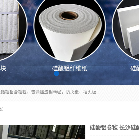
1260卷毡针刺毯，1360标准高纯高铝毯，1430度低锆锆铝含锆毯，普通挡渣棉卷毡，防火纸、挡火板、隔热垫片模块、棉块、折叠块、散棉高温固化剂价格规格密度多少钱图片视频立方平米参数指标
发
硅酸铝卷毡 长沙硅