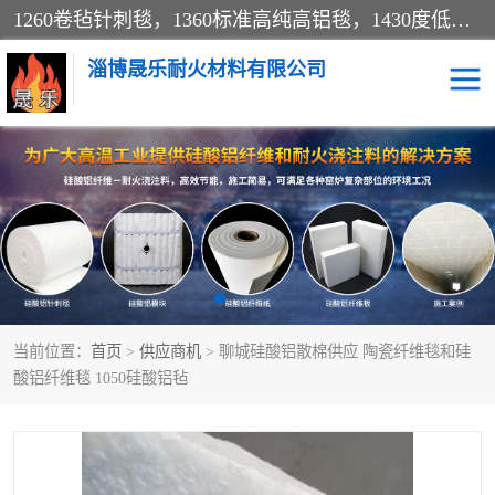
1260卷毡针刺毯，1360标准高纯高铝毯，1430度低锆锆铝含锆毯，普通挡渣棉卷毡，防火纸、挡火板、隔热垫片模块、棉块、折叠块、散棉高温固化剂价格规格密度多少钱图片视频立方平米参数指标
淄博晟乐耐火材料有限公司
硅酸铝挡渣棉
硅酸铝纤维纸
硅酸铝挡火板
高铝毯
含锆毯
硅酸铝折叠块
当前位置：
首页
>
供应商机
> 聊城硅酸铝散棉供应 陶瓷纤维毯和硅
硅酸铝散棉
硅酸铝纤维毯
酸铝纤维毯 1050硅酸铝毡
硅酸铝垫片
陶瓷纤维纸
硅酸铝纤维毡
硅酸铝模块