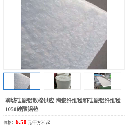
硅酸铝保温棉
硅酸铝板
聊城硅酸铝散棉供应 陶瓷纤维毯和硅酸铝纤维毯
1050硅酸铝毡
6.50
价格：
元/平方米 起