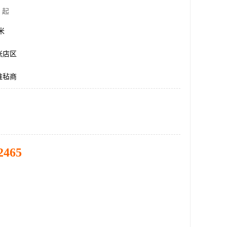
 起
方米
张店区
维毡商
2465