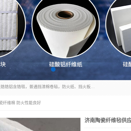
1260卷毡针刺毯，1360标准高纯高铝毯，1430度低锆锆铝含锆毯，普通挡渣棉卷毡，防火纸、挡火板、隔热垫片模块、棉块、折叠块、散棉高温固化剂价格规格密度多少钱图片视频立方平米参数指标
陶瓷纤维棉 防火性能良好
济南陶瓷纤维毡供应商