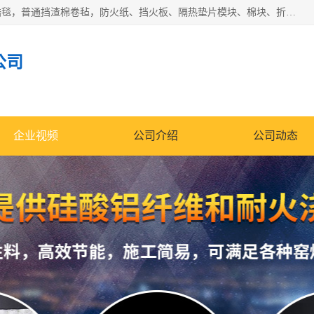
1260卷毡针刺毯，1360标准高纯高铝毯，1430度低锆锆铝含锆毯，普通挡渣棉卷毡，防火纸、挡火板、隔热垫片模块、棉块、折叠块、散棉高温固化剂价格规格密度多少钱图片视频立方平米参数指标
公司
企业视频
公司介绍
公司动态