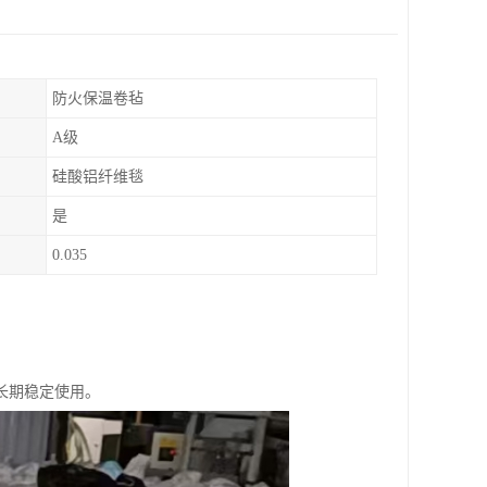
防火保温卷毡
A级
硅酸铝纤维毯
是
0.035
长期稳定使用。