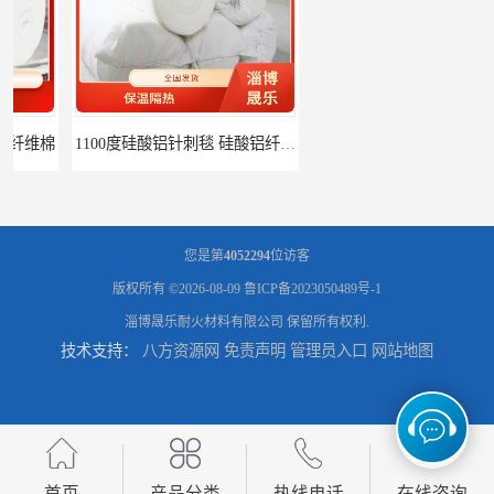
1100度硅酸铝针刺毯 硅酸铝纤维毡
1000度硅酸铝纤维棉 硅酸铝保温棉
您是第
4052294
位访客
版权所有 ©2026-08-09
鲁ICP备2023050489号-1
淄博晟乐耐火材料有限公司
保留所有权利.
技术支持：
八方资源网
免责声明
管理员入口
网站地图
硅酸铝针刺毯 陶瓷纤维毯
陶瓷纤维毯 硅酸铝纤维毯
首页
产品分类
热线电话
在线咨询