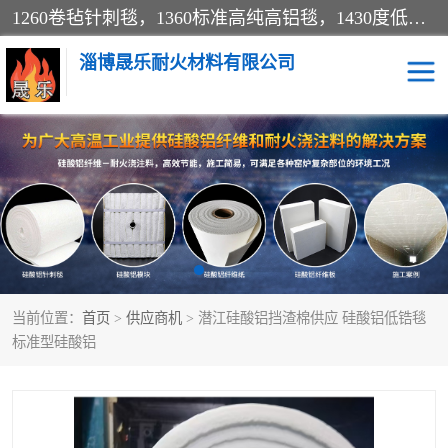
1260卷毡针刺毯，1360标准高纯高铝毯，1430度低锆锆铝含锆毯，普通挡渣棉卷毡，防火纸、挡火板、隔热垫片模块、棉块、折叠块、散棉高温固化剂价格规格密度多少钱图片视频立方平米参数指标
淄博晟乐耐火材料有限公司
硅酸铝挡渣棉
硅酸铝纤维纸
硅酸铝挡火板
高铝毯
含锆毯
硅酸铝折叠块
当前位置：
首页
>
供应商机
> 潜江硅酸铝挡渣棉供应 硅酸铝低锆毯
硅酸铝散棉
硅酸铝纤维毯
标准型硅酸铝
硅酸铝垫片
陶瓷纤维纸
硅酸铝纤维毡
硅酸铝模块