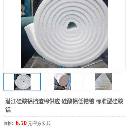
硅酸铝保温棉
硅酸铝板
潜江硅酸铝挡渣棉供应 硅酸铝低锆毯 标准型硅酸
铝
6.50
价格：
元/平方米 起