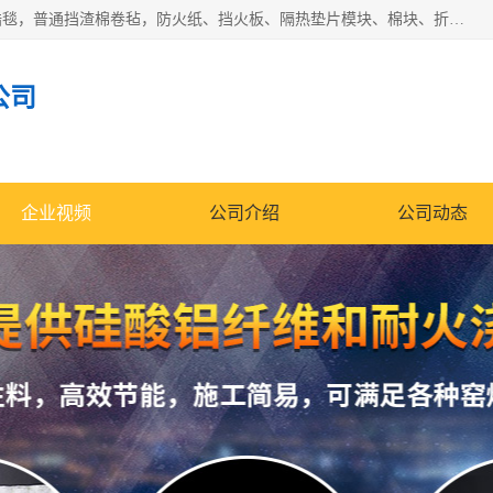
1260卷毡针刺毯，1360标准高纯高铝毯，1430度低锆锆铝含锆毯，普通挡渣棉卷毡，防火纸、挡火板、隔热垫片模块、棉块、折叠块、散棉高温固化剂价格规格密度多少钱图片视频立方平米参数指标
公司
企业视频
公司介绍
公司动态