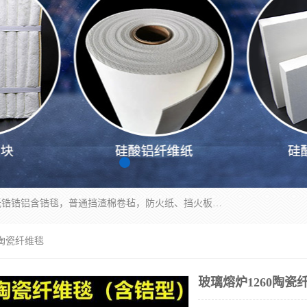
1260卷毡针刺毯，1360标准高纯高铝毯，1430度低锆锆铝含锆毯，普通挡渣棉卷毡，防火纸、挡火板、隔热垫片模块、棉块、折叠块、散棉高温固化剂价格规格密度多少钱图片视频立方平米参数指标
0陶瓷纤维毯
玻璃熔炉1260陶瓷