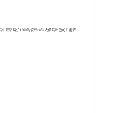
中玻璃熔炉1260陶瓷纤维毯凭借其出色的性能表