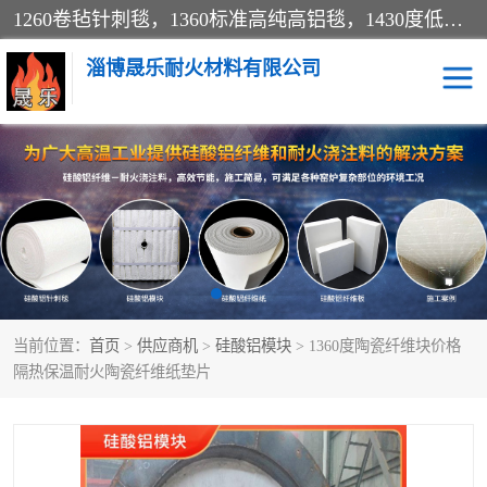
1260卷毡针刺毯，1360标准高纯高铝毯，1430度低锆锆铝含锆毯，普通挡渣棉卷毡，防火纸、挡火板、隔热垫片模块、棉块、折叠块、散棉高温固化剂价格规格密度多少钱图片视频立方平米参数指标
淄博晟乐耐火材料有限公司
硅酸铝挡渣棉
硅酸铝纤维纸
硅酸铝挡火板
高铝毯
含锆毯
硅酸铝折叠块
当前位置：
首页
>
供应商机
>
硅酸铝模块
> 1360度陶瓷纤维块价格
硅酸铝散棉
硅酸铝纤维毯
隔热保温耐火陶瓷纤维纸垫片
硅酸铝垫片
陶瓷纤维纸
硅酸铝纤维毡
硅酸铝模块