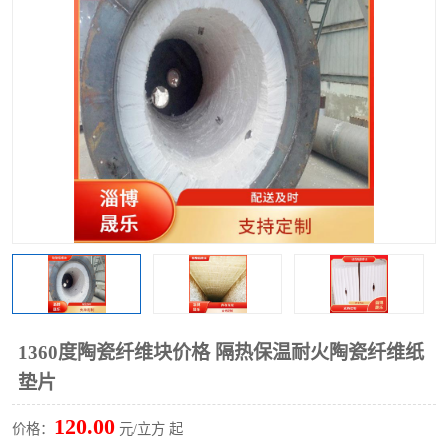
硅酸铝保温棉
硅酸铝板
1360度陶瓷纤维块价格 隔热保温耐火陶瓷纤维纸
垫片
120.00
价格：
元/立方 起