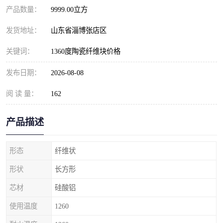
产品数量：
9999.00立方
发货地址：
山东省淄博张店区
关键词：
1360度陶瓷纤维块价格
发布日期：
2026-08-08
阅 读 量：
162
产品描述
形态
纤维状
形状
长方形
芯材
硅酸铝
使用温度
1260