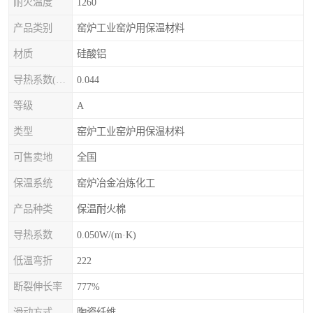
耐火温度
1260
产品类别
窑炉工业窑炉用保温材料
材质
硅酸铝
导热系数(常温)
0.044
等级
A
类型
窑炉工业窑炉用保温材料
可售卖地
全国
保温系统
窑炉冶金冶炼化工
产品种类
保温耐火棉
导热系数
0.050W/(m·K)
低温弯折
222
断裂伸长率
777%
滑动方式
陶瓷纤维