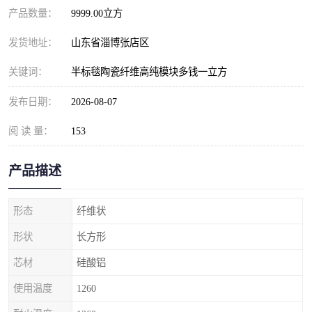
产品数量：
9999.00立方
发货地址：
山东省淄博张店区
关键词：
半标毯陶瓷纤维高纯模块多钱一立方
发布日期：
2026-08-07
阅 读 量：
153
产品描述
形态
纤维状
形状
长方形
芯材
硅酸铝
使用温度
1260