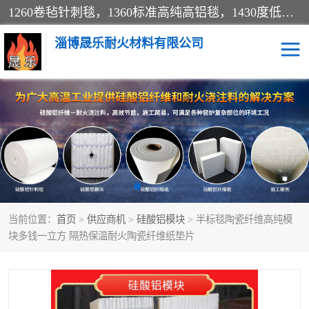
1260卷毡针刺毯，1360标准高纯高铝毯，1430度低锆锆铝含锆毯，普通挡渣棉卷毡，防火纸、挡火板、隔热垫片模块、棉块、折叠块、散棉高温固化剂价格规格密度多少钱图片视频立方平米参数指标
淄博晟乐耐火材料有限公司
硅酸铝挡渣棉
硅酸铝纤维纸
硅酸铝挡火板
高铝毯
含锆毯
硅酸铝折叠块
当前位置：
首页
>
供应商机
>
硅酸铝模块
> 半标毯陶瓷纤维高纯模
硅酸铝散棉
硅酸铝纤维毯
块多钱一立方 隔热保温耐火陶瓷纤维纸垫片
硅酸铝垫片
陶瓷纤维纸
硅酸铝纤维毡
硅酸铝模块