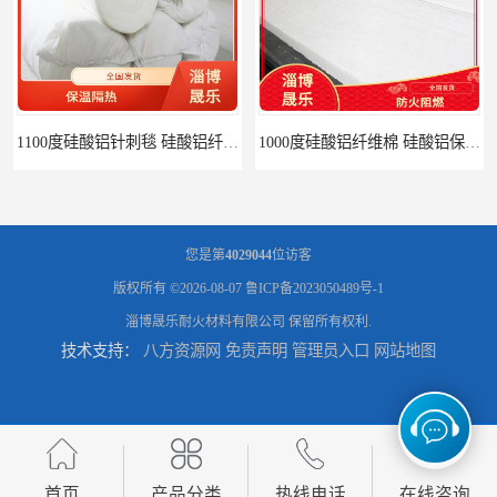
1000度硅酸铝纤维棉 硅酸铝保温棉
硅酸铝针刺毯 陶瓷纤维毯
您是第
4029044
位访客
版权所有 ©2026-08-07
鲁ICP备2023050489号-1
淄博晟乐耐火材料有限公司
保留所有权利.
技术支持：
八方资源网
免责声明
管理员入口
网站地图
陶瓷纤维毯 硅酸铝纤维毯
1260度硅酸铝纤维毡 硅酸铝纤维毡
首页
产品分类
热线电话
在线咨询