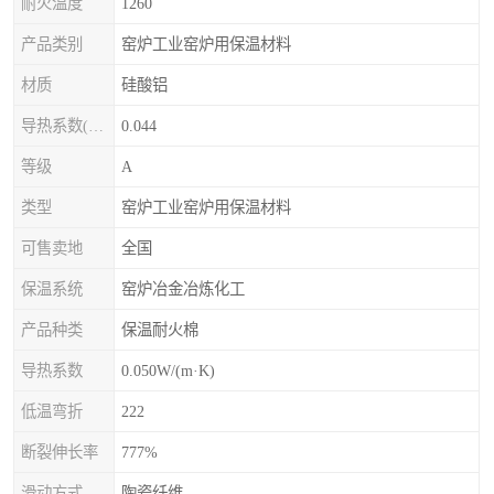
耐火温度
1260
产品类别
窑炉工业窑炉用保温材料
材质
硅酸铝
导热系数(常温)
0.044
等级
A
类型
窑炉工业窑炉用保温材料
可售卖地
全国
保温系统
窑炉冶金冶炼化工
产品种类
保温耐火棉
导热系数
0.050W/(m·K)
低温弯折
222
断裂伸长率
777%
滑动方式
陶瓷纤维