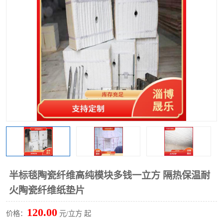
硅酸铝保温棉
硅酸铝板
半标毯陶瓷纤维高纯模块多钱一立方 隔热保温耐
火陶瓷纤维纸垫片
120.00
价格：
元/立方 起