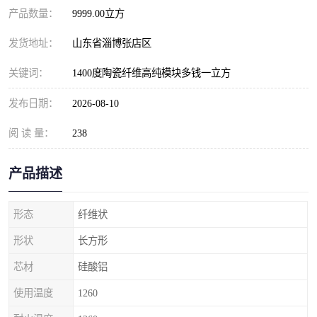
产品数量：
9999.00立方
发货地址：
山东省淄博张店区
关键词：
1400度陶瓷纤维高纯模块多钱一立方
发布日期：
2026-08-10
阅 读 量：
238
产品描述
形态
纤维状
形状
长方形
芯材
硅酸铝
使用温度
1260