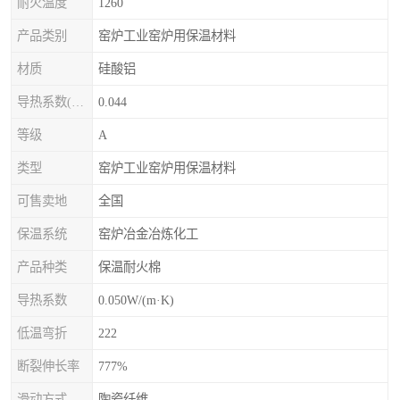
耐火温度
1260
产品类别
窑炉工业窑炉用保温材料
材质
硅酸铝
导热系数(常温)
0.044
等级
A
类型
窑炉工业窑炉用保温材料
可售卖地
全国
保温系统
窑炉冶金冶炼化工
产品种类
保温耐火棉
导热系数
0.050W/(m·K)
低温弯折
222
断裂伸长率
777%
滑动方式
陶瓷纤维