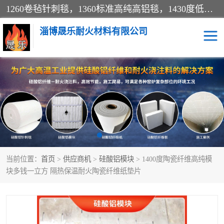
1260卷毡针刺毯，1360标准高纯高铝毯，1430度低锆锆铝含锆毯，普通挡渣棉卷毡，防火纸、挡火板、隔热垫片模块、棉块、折叠块、散棉高温固化剂价格规格密度多少钱图片视频立方平米参数指标
淄博晟乐耐火材料有限公司
硅酸铝挡渣棉
硅酸铝纤维纸
硅酸铝挡火板
高铝毯
含锆毯
硅酸铝折叠块
当前位置：
首页
>
供应商机
>
硅酸铝模块
> 1400度陶瓷纤维高纯模
硅酸铝散棉
硅酸铝纤维毯
块多钱一立方 隔热保温耐火陶瓷纤维纸垫片
硅酸铝垫片
陶瓷纤维纸
硅酸铝纤维毡
硅酸铝模块